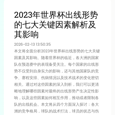
2023年世界杯出线形势
的七大关键因素解析及
其影响
2026-02-13 13:50:35
本文将全面分析2023年世界杯出线形势的七大关键
因素及其影响。随着世界杯的临近，各大洲的国家
队在预选赛中的表现备受关注。每个国家的出线形
势不仅受到自身实力的影响，还与其他国家队的竞
争、赛程安排、伤病情况以及技术战术的变化密切
相关。通过对这些因素的深入剖析，我们可以更清
晰地理解哪些因素对最终的出线形势产生决定性影
响，以及这些因素如何相互作用，推动或者限制各
队的出线机会。本文将从四个方面深入探讨：各大
洲的竞争格局，球队的战术打法，球员的状态与伤