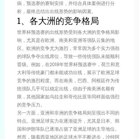
病，预选赛的赛制安排，并结合具体案例进行分
析，最终总结出出线形势的影响因素。
1、各大洲的竞争格局
世界杯预选赛的出线形势受到各大洲的竞争格局影
响，尤其是在欧洲、南美和亚洲等强队云集的地
区。欧洲的竞争尤为激烈，常常因为多个实力强劲
的球队争夺出线席位，导致一些传统强队未能顺利
晋级。例如，在2018年世界杯预选赛中，荷兰和意
大利等传统豪门都未能成功出线，展示了欧洲足球
竞争的激烈程度。而在南美，巴西、阿根廷作为传
统强队几乎可以稳定出线，但由于南美洲名额有
限，其他国家如乌拉圭和哥伦比亚等同样面临强烈
的竞争压力。
另一方面，亚洲和非洲的竞争格局则呈现出不同的
特点。亚洲足球实力在逐渐提升，尤其是日本、韩
国和伊朗等队已逐渐占据了亚洲足球的主导地位。
然而，随着西亚地区的足球水平不断进步，沙特阿