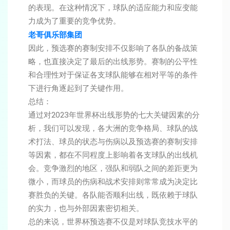
的表现。在这种情况下，球队的适应能力和应变能
力成为了重要的竞争优势。
老哥俱乐部集团
因此，预选赛的赛制安排不仅影响了各队的备战策
略，也直接决定了最后的出线形势。赛制的公平性
和合理性对于保证各支球队能够在相对平等的条件
下进行角逐起到了关键作用。
总结：
通过对2023年世界杯出线形势的七大关键因素的分
析，我们可以发现，各大洲的竞争格局、球队的战
术打法、球员的状态与伤病以及预选赛的赛制安排
等因素，都在不同程度上影响着各支球队的出线机
会。竞争激烈的地区，强队和弱队之间的差距更为
微小，而球员的伤病和战术安排则常常成为决定比
赛胜负的关键。各队能否顺利出线，既依赖于球队
的实力，也与外部因素密切相关。
总的来说，世界杯预选赛不仅是对球队竞技水平的