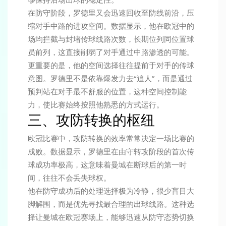
在防守阶段，罗德里又会迅速回收至防线前沿，压
缩对手中路的进攻空间。数据显示，他在欧冠中的
场均拦截与封堵传球线路次数，长期位列同位置球
员前列，这直接削弱了对手通过中路渗透的可能。
更重要的是，他的空间选择往往提前于对手的传球
意图。罗德里不是依靠爆发力去“追人”，而是通过
预判站在对手最不舒服的位置，这种空间控制能
力，使比赛始终按照他熟悉的方式运行。
三、攻防转换的枢纽
欧冠比赛中，攻防转换的效率常常决定一场比赛的
成败。数据显示，罗德里在由守转攻阶段的首次传
球成功率极高，这意味着曼城在断球后的第一时
间，往往不会丢失球权。
他在防守成功后的处理选择极为冷静，很少盲目大
脚解围，而是优先寻找最合理的出球线路。这种选
择让曼城在欧冠赛场上，能够迅速从防守态势切换