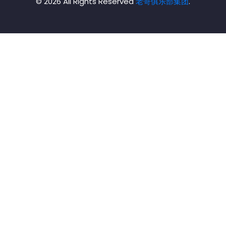
© 2026 All Rights Reserved
老哥俱乐部集团
.