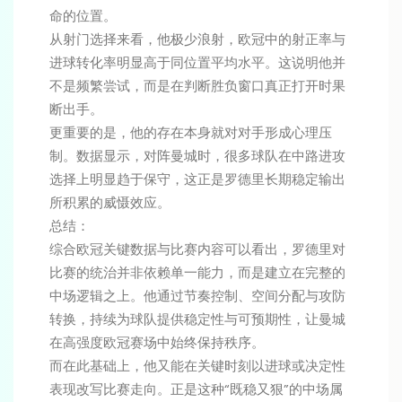
命的位置。
从射门选择来看，他极少浪射，欧冠中的射正率与
进球转化率明显高于同位置平均水平。这说明他并
不是频繁尝试，而是在判断胜负窗口真正打开时果
断出手。
更重要的是，他的存在本身就对对手形成心理压
制。数据显示，对阵曼城时，很多球队在中路进攻
选择上明显趋于保守，这正是罗德里长期稳定输出
所积累的威慑效应。
总结：
综合欧冠关键数据与比赛内容可以看出，罗德里对
比赛的统治并非依赖单一能力，而是建立在完整的
中场逻辑之上。他通过节奏控制、空间分配与攻防
转换，持续为球队提供稳定性与可预期性，让曼城
在高强度欧冠赛场中始终保持秩序。
而在此基础上，他又能在关键时刻以进球或决定性
表现改写比赛走向。正是这种“既稳又狠”的中场属