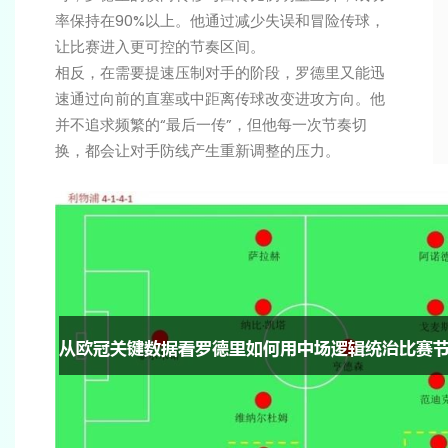
率保持在90%以上。他通过减少失误和冒险传球，
让比赛进入更可控的节奏区间。
相反，在需要提速压制对手的阶段，罗德里又能迅
速通过向前的直塞或中距离传球改变进攻方向。他
并不追求频繁的“最后一传”，但他每一次节奏切
换，都会让对手防线产生重新调整的压力。