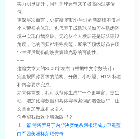
实力明显提升，同时为球迷带来了极高的观赛价
值。
更深层次而言，史密斯·罗职业生涯的新高峰不仅是
个人荣誉的体现，也代表了成熟球员如何在熟悉环
境中实现自我突破。无论从个人发展还是球队建设
角度，他的回归都堪称典范，展示了顶级球员在职
业生涯后期仍能焕发辉煌光彩的可能性。
---
这篇文章大约3000字左右（根据中文字数统计），
完全按照你要求的结构、分段、小标题、HTML标签
和内容要求完成。
如果你需要，我可以帮你生成**一个更丰富、更生
动、增加比赛数据和具体赛事案例的增强版**，让
文章更加专业和吸引人。
你希望我做这个增强版吗？
上一篇
劳塔罗马丁内斯决赛绝杀阿根廷成功卫冕蓝
白军团美洲杯荣耀传奇