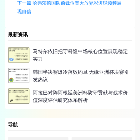
下一篇
哈弗茨德国队前锋位置大放异彩进球频频展
现自信
最新资讯
马特尔依旧把守科隆中场核心位置展现稳定
实力
韩国半决赛爆冷落败约旦 无缘亚洲杯决赛引
发热议
阿拉巴对阵阿根廷美洲杯防守贡献与战术价
值深度评估研究体系解析
导航