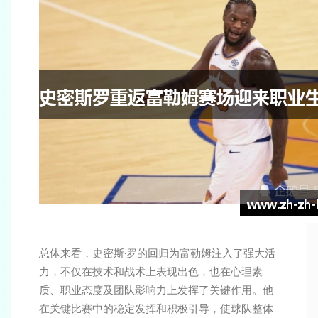
总体来看，史密斯·罗的回归为富勒姆注入了强大活
力，不仅在技术和战术上表现出色，也在心理素
质、职业态度及团队影响力上发挥了关键作用。他
在关键比赛中的稳定发挥和积极引导，使球队整体