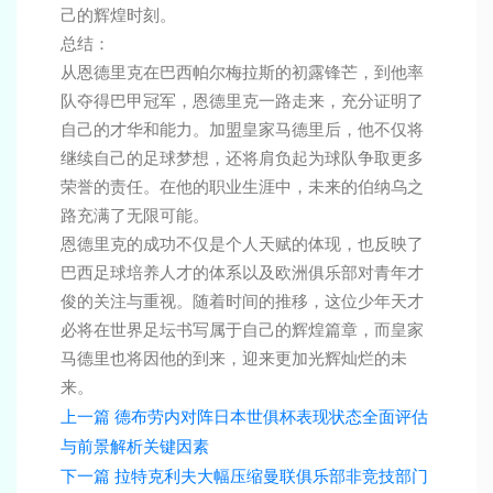
己的辉煌时刻。
总结：
从恩德里克在巴西帕尔梅拉斯的初露锋芒，到他率
队夺得巴甲冠军，恩德里克一路走来，充分证明了
自己的才华和能力。加盟皇家马德里后，他不仅将
继续自己的足球梦想，还将肩负起为球队争取更多
荣誉的责任。在他的职业生涯中，未来的伯纳乌之
路充满了无限可能。
恩德里克的成功不仅是个人天赋的体现，也反映了
巴西足球培养人才的体系以及欧洲俱乐部对青年才
俊的关注与重视。随着时间的推移，这位少年天才
必将在世界足坛书写属于自己的辉煌篇章，而皇家
马德里也将因他的到来，迎来更加光辉灿烂的未
来。
上一篇
德布劳内对阵日本世俱杯表现状态全面评估
与前景解析关键因素
下一篇
拉特克利夫大幅压缩曼联俱乐部非竞技部门