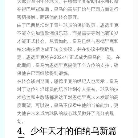
天赋异禀的年轻球员。在恩德里克帮助帕尔梅拉斯
夺得巴甲冠军后，皇马的高层开始与巴西方面进行
密切接触，商谈他的转会事宜。
由于巴西足坛对于青年球员的保护政策，恩德里克
不能立刻加盟欧洲俱乐部，而是需要等到他满18岁
才能正式转会。尽管如此，皇马已经与恩德里克和
帕尔梅拉斯达成了转会协议，并在协议中明确规
定，恩德里克将在2024年正式成为皇马的一员。在
此期间，皇马为恩德里克提供了全方位的支持，确
保他在巴西继续得到锻炼。
在转会谈判期间，恩德里克的经纪人也表示，皇马
对于这位年轻球员的培养计划令人振奋。球队的技
术总监和主教练都表达了对恩德里克未来发展的高
度期望。可以说，皇马不仅看中他的当前能力，更
为他在未来成为球队的核心球员做好了充分的规
划。
4、少年天才的伯纳乌新篇