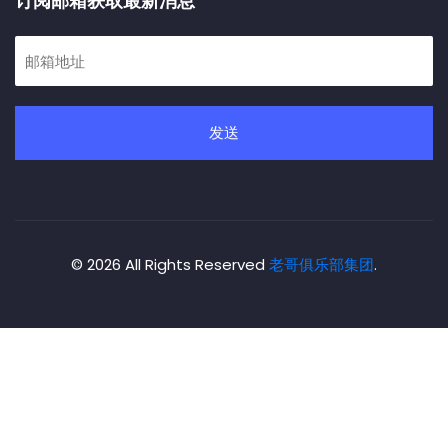
订阅邮箱获取最新消息
发送
© 2026 All Rights Reserved
老哥俱乐部集团
.