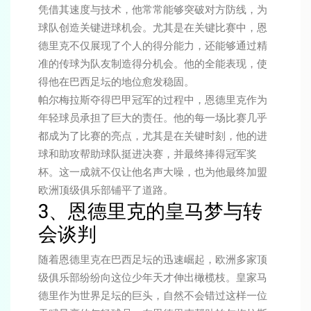
凭借其速度与技术，他常常能够突破对方防线，为
球队创造关键进球机会。尤其是在关键比赛中，恩
德里克不仅展现了个人的得分能力，还能够通过精
准的传球为队友制造得分机会。他的全能表现，使
得他在巴西足坛的地位愈发稳固。
帕尔梅拉斯夺得巴甲冠军的过程中，恩德里克作为
年轻球员承担了巨大的责任。他的每一场比赛几乎
都成为了比赛的亮点，尤其是在关键时刻，他的进
球和助攻帮助球队挺进决赛，并最终捧得冠军奖
杯。这一成就不仅让他名声大噪，也为他最终加盟
欧洲顶级俱乐部铺平了道路。
3、恩德里克的皇马梦与转
会谈判
随着恩德里克在巴西足坛的迅速崛起，欧洲多家顶
级俱乐部纷纷向这位少年天才伸出橄榄枝。皇家马
德里作为世界足坛的巨头，自然不会错过这样一位