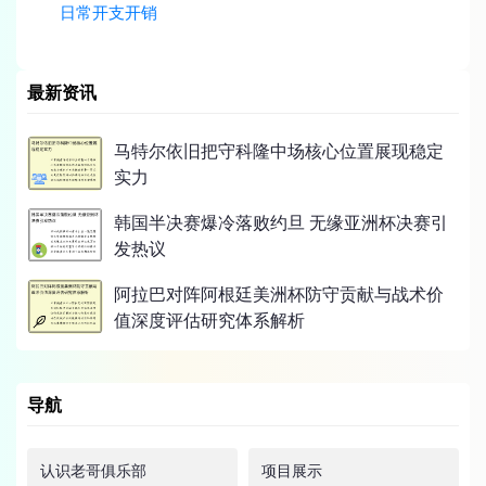
日常开支开销
最新资讯
马特尔依旧把守科隆中场核心位置展现稳定
实力
韩国半决赛爆冷落败约旦 无缘亚洲杯决赛引
发热议
阿拉巴对阵阿根廷美洲杯防守贡献与战术价
值深度评估研究体系解析
导航
认识老哥俱乐部
项目展示