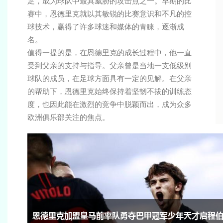
足，成为球队中最具威胁的攻击点之一。早期的比
赛中，恩德里克就以其敏锐的比赛意识和不凡的控
球技术，赢得了许多球迷和媒体的青睐，逐渐成
名。
值得一提的是，在恩德里克的成长过程中，他一直
受到父亲的支持与指导。父亲曾是当地一支低级别
球队的成员，在足球方面具有一定的见解。在父亲
的帮助下，恩德里克始终保持着坚韧不拔的训练态
度，也因此能在激烈的竞争中脱颖而出，成为众多
欧洲俱乐部关注的焦点。