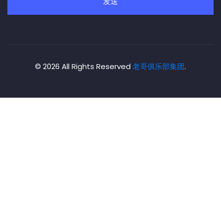
发送
© 2026 All Rights Reserved
老哥俱乐部集团
.