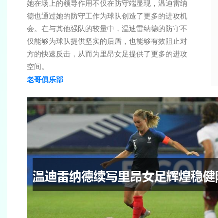
她在场上的领导作用不仅在防守端显现，温迪雷纳
德也通过她的防守工作为球队创造了更多的进攻机
会。在与其他强队的较量中，温迪雷纳德的防守不
仅能够为球队提供坚实的后盾，也能够有效阻止对
方的快速反击，从而为里昂女足提供了更多的进攻
空间。
老哥俱乐部