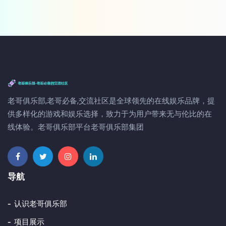
老哥俱乐部,老哥必备,交流社区是全球领先的在线娱乐品牌，提
供多样化的游戏和娱乐选择，致力于为用户带来无与伦比的在
线体验。老哥俱乐部平台老哥俱乐部集团
导航
认识老哥俱乐部
项目展示