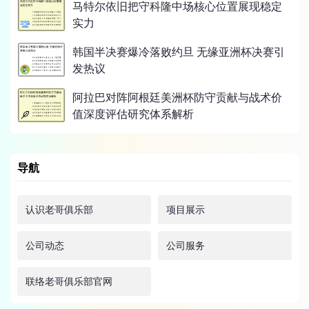
马特尔依旧把守科隆中场核心位置展现稳定
实力
韩国半决赛爆冷落败约旦 无缘亚洲杯决赛引
发热议
阿拉巴对阵阿根廷美洲杯防守贡献与战术价
值深度评估研究体系解析
导航
认识老哥俱乐部
项目展示
公司动态
公司服务
联络老哥俱乐部官网