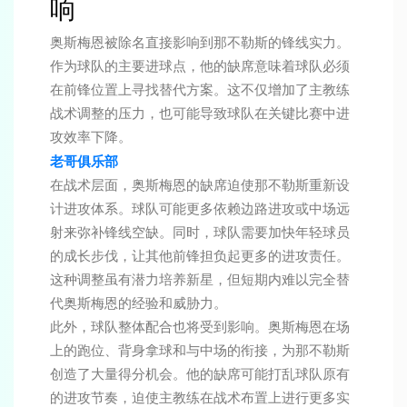
响
奥斯梅恩被除名直接影响到那不勒斯的锋线实力。
作为球队的主要进球点，他的缺席意味着球队必须
在前锋位置上寻找替代方案。这不仅增加了主教练
战术调整的压力，也可能导致球队在关键比赛中进
攻效率下降。
老哥俱乐部
在战术层面，奥斯梅恩的缺席迫使那不勒斯重新设
计进攻体系。球队可能更多依赖边路进攻或中场远
射来弥补锋线空缺。同时，球队需要加快年轻球员
的成长步伐，让其他前锋担负起更多的进攻责任。
这种调整虽有潜力培养新星，但短期内难以完全替
代奥斯梅恩的经验和威胁力。
此外，球队整体配合也将受到影响。奥斯梅恩在场
上的跑位、背身拿球和与中场的衔接，为那不勒斯
创造了大量得分机会。他的缺席可能打乱球队原有
的进攻节奏，迫使主教练在战术布置上进行更多实