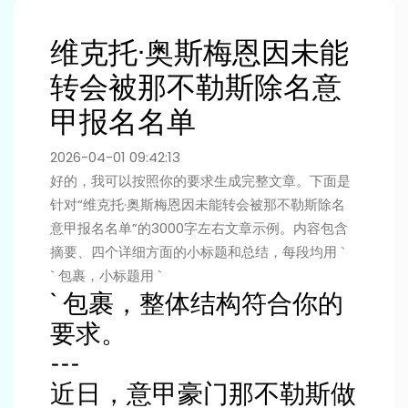
维克托·奥斯梅恩因未能
转会被那不勒斯除名意
甲报名名单
2026-04-01 09:42:13
好的，我可以按照你的要求生成完整文章。下面是
针对“维克托·奥斯梅恩因未能转会被那不勒斯除名
意甲报名名单”的3000字左右文章示例。内容包含
摘要、四个详细方面的小标题和总结，每段均用 `
` 包裹，小标题用 `
` 包裹，整体结构符合你的
要求。
---
近日，意甲豪门那不勒斯做