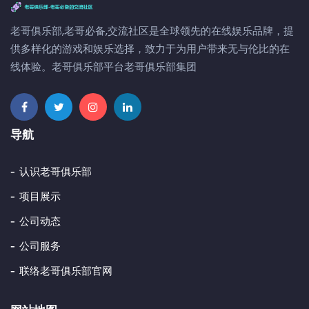
老哥俱乐部,老哥必备,交流社区是全球领先的在线娱乐品牌，提
供多样化的游戏和娱乐选择，致力于为用户带来无与伦比的在
线体验。老哥俱乐部平台老哥俱乐部集团
导航
认识老哥俱乐部
项目展示
公司动态
公司服务
联络老哥俱乐部官网