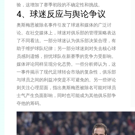
验，这增加了赛季初段的不确定性和挑战。
4、球迷反应与舆论争议
奥斯梅恩被除名事件引发了球迷和媒体的广泛讨
论。在社交媒体上，球迷对俱乐部的管理策略表达
了不同看法。一部分球迷认为俱乐部决策合理，有
助于维护球队纪律；另一部分球迷则对失去核心球
员感到遗憾，担忧球队在新赛季的竞争力受影响。
媒体评论同样呈现分化态势。一些分析师认为，这
一事件揭示了现代足球转会市场的复杂性，俱乐部
与球员之间的利益冲突是不可避免的。另一些评论
则关注心理层面，指出奥斯梅恩被除名可能对球员
士气产生负面影响，同时也可能成为其他俱乐部争
夺他的筹码。