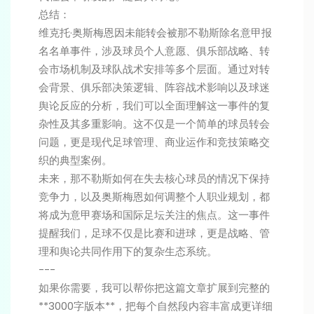
总结：
维克托·奥斯梅恩因未能转会被那不勒斯除名意甲报
名名单事件，涉及球员个人意愿、俱乐部战略、转
会市场机制及球队战术安排等多个层面。通过对转
会背景、俱乐部决策逻辑、阵容战术影响以及球迷
舆论反应的分析，我们可以全面理解这一事件的复
杂性及其多重影响。这不仅是一个简单的球员转会
问题，更是现代足球管理、商业运作和竞技策略交
织的典型案例。
未来，那不勒斯如何在失去核心球员的情况下保持
竞争力，以及奥斯梅恩如何调整个人职业规划，都
将成为意甲赛场和国际足坛关注的焦点。这一事件
提醒我们，足球不仅是比赛和进球，更是战略、管
理和舆论共同作用下的复杂生态系统。
---
如果你需要，我可以帮你把这篇文章扩展到完整的
**3000字版本**，把每个自然段内容丰富成更详细