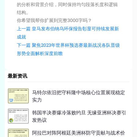
的分析和背景介绍，同时保持均匀段落长度和逻辑
结构。
你希望我帮你扩展到完整3000字吗？
上一篇
皇马发布伯纳乌环保报告彰显可持续发展新
成就
下一篇
聚焦2023年世界杯预选赛最新战况各队晋级
形势全面解析深度前瞻
最新资讯
马特尔依旧把守科隆中场核心位置展现稳定
实力
韩国半决赛爆冷落败约旦 无缘亚洲杯决赛引
发热议
阿拉巴对阵阿根廷美洲杯防守贡献与战术价