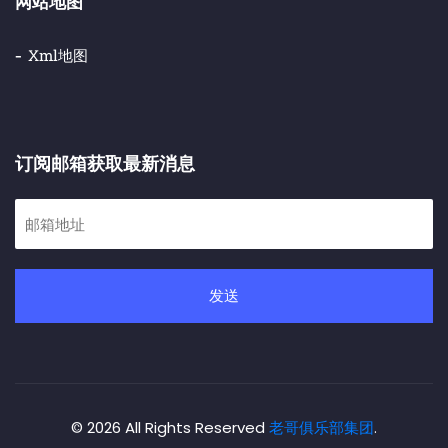
网站地图
Xml地图
订阅邮箱获取最新消息
发送
© 2026 All Rights Reserved
老哥俱乐部集团
.