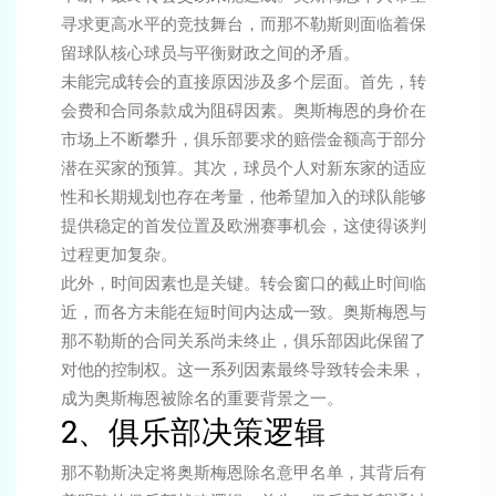
寻求更高水平的竞技舞台，而那不勒斯则面临着保
留球队核心球员与平衡财政之间的矛盾。
未能完成转会的直接原因涉及多个层面。首先，转
会费和合同条款成为阻碍因素。奥斯梅恩的身价在
市场上不断攀升，俱乐部要求的赔偿金额高于部分
潜在买家的预算。其次，球员个人对新东家的适应
性和长期规划也存在考量，他希望加入的球队能够
提供稳定的首发位置及欧洲赛事机会，这使得谈判
过程更加复杂。
此外，时间因素也是关键。转会窗口的截止时间临
近，而各方未能在短时间内达成一致。奥斯梅恩与
那不勒斯的合同关系尚未终止，俱乐部因此保留了
对他的控制权。这一系列因素最终导致转会未果，
成为奥斯梅恩被除名的重要背景之一。
2、俱乐部决策逻辑
那不勒斯决定将奥斯梅恩除名意甲名单，其背后有