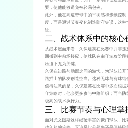
要，使他能够避免被轻易包夹。
此外，他在高速带球中的平衡感和步频控制
度，而是通过节奏变化制造防守失误，这种
征。
二、战术体系中的核心
从战术层面来看，久保建英在比赛中并非孤
回撤到中前场接应，使球队在由守转攻阶段
压迫下尤为关键。
久保在边路与肋部之间的游弋，为球队拉开
路插上的队友创造空当。这种无球与有球结
值得注意的是，久保建英在比赛中多次根据
守策略时，他会更多参与中路组织；而当防
极高的战术执行力。
三、比赛节奏与心理掌
面对尤文图斯这样经验丰富的豪门球队，比
越年龄的冷静，无论是比分领先还是僵持阶