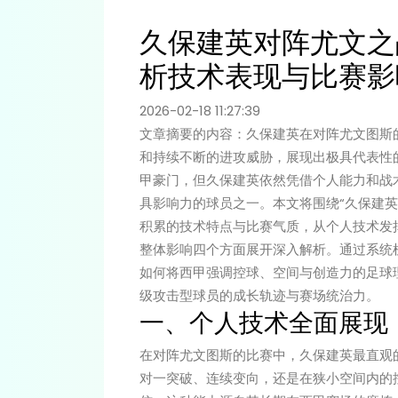
久保建英对阵尤文之
析技术表现与比赛影
2026-02-18 11:27:39
文章摘要的内容：久保建英在对阵尤文图斯
和持续不断的进攻威胁，展现出极具代表性
甲豪门，但久保建英依然凭借个人能力和战
具影响力的球员之一。本文将围绕“久保建
积累的技术特点与比赛气质，从个人技术发
整体影响四个方面展开深入解析。通过系统
如何将西甲强调控球、空间与创造力的足球
级攻击型球员的成长轨迹与赛场统治力。
一、个人技术全面展现
在对阵尤文图斯的比赛中，久保建英最直观
对一突破、连续变向，还是在狭小空间内的