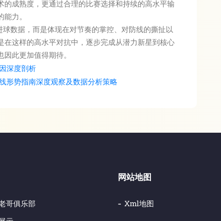
术的成熟度，更通过合理的比赛选择和持续的高水平输
的能力。
赖进球数据，而是体现在对节奏的掌控、对防线的撕扯以
是在这样的高水平对抗中，逐步完成从潜力新星到核心
也因此更加值得期待。
因深度剖析
线形势指南深度观察及数据分析策略
网站地图
老哥俱乐部
Xml地图