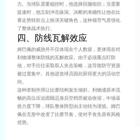
力。当球队需要稳控时，他选择回撤组织；当需要
提速时，他立刻冲击纵深。决断的准确性让他在比
赛走势转折点上扮演关键角色，这种领导气质强化
了整体战术执行。
四、防线瓦解效应
姆巴佩的威胁并不仅体现在个人数据，更体现在对
利物浦整体防线的瓦解效应。由于必须重点盯防
他，对手往往采取双人夹击策略，这导致防守资源
被过度集中。其他进攻球员因此获得更大的活动空
间。
这种牵制作用让比赛结构发生倾斜。利物浦原本流
畅的高位压迫因顾忌身后空档而被迫收缩，中场逼
抢力度下降，球队整体阵型由主动转为谨慎。姆巴
佩在无形中改变了比赛节奏，使对手丧失原有风格
优势。