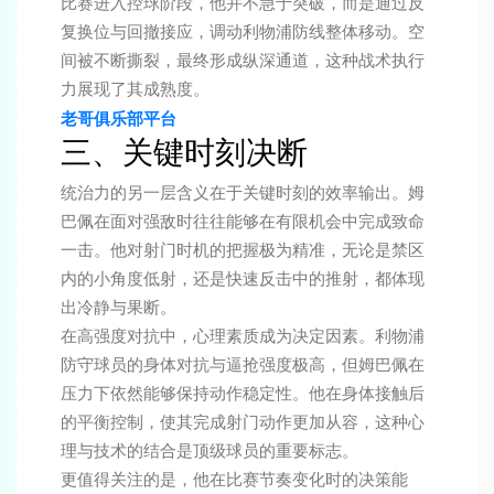
比赛进入控球阶段，他并不急于突破，而是通过反
复换位与回撤接应，调动利物浦防线整体移动。空
间被不断撕裂，最终形成纵深通道，这种战术执行
力展现了其成熟度。
老哥俱乐部平台
三、关键时刻决断
统治力的另一层含义在于关键时刻的效率输出。姆
巴佩在面对强敌时往往能够在有限机会中完成致命
一击。他对射门时机的把握极为精准，无论是禁区
内的小角度低射，还是快速反击中的推射，都体现
出冷静与果断。
在高强度对抗中，心理素质成为决定因素。利物浦
防守球员的身体对抗与逼抢强度极高，但姆巴佩在
压力下依然能够保持动作稳定性。他在身体接触后
的平衡控制，使其完成射门动作更加从容，这种心
理与技术的结合是顶级球员的重要标志。
更值得关注的是，他在比赛节奏变化时的决策能