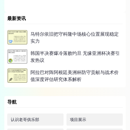
最新资讯
马特尔依旧把守科隆中场核心位置展现稳定
实力
韩国半决赛爆冷落败约旦 无缘亚洲杯决赛引
发热议
阿拉巴对阵阿根廷美洲杯防守贡献与战术价
值深度评估研究体系解析
导航
认识老哥俱乐部
项目展示