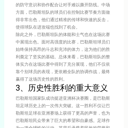
的防守意识和协作配合让对手难以撕开防线。中场
方面，巴勒斯坦队的球员们在控制比赛节奏方面做
得非常出色，他们通过精准的传球和快速的反击，
使得球队在进攻端也找到了机会。
除此之外，巴勒斯坦队的体能和士气也在这场比赛
中展现出色。面对高强度的比赛，巴勒斯坦球员们
始终保持高昂的斗志和充沛的体力，这为他们的胜
利奠定了坚实的基础。总体来看，巴勒斯坦队的整
体实力在这场比赛中得到了充分展现，他们不仅依
靠个别球员的表现，更依赖全队的协调作战，最终
赢得了这场历史性的胜利。
3、历史性胜利的重大意义
巴勒斯坦国家队成功挺进亚洲杯决赛圈，是巴勒斯
坦足球历史上的一次伟大突破。这一胜利不仅让巴
勒斯坦足球在亚洲赛场上获得了更高的声誉，也为
巴勒斯坦民众带来了巨大的希望和自豪感。足球作
为一项全球性的运动，其背后承载着民族的荣誉和