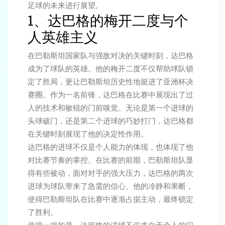
足球的未来进行展望。
1、达巴格的梅开二度与个
人英雄主义
在巴勒斯坦国家队与强敌对决的关键时刻，达巴格
成为了球队的英雄。他的梅开二度不仅帮助球队锁
定了胜局，更让巴勒斯坦历史性地挺进了亚洲杯决
赛圈。作为一名前锋，达巴格在比赛中展现出了过
人的技术和敏锐的门前嗅觉。无论是第一个进球的
头球破门，还是第二个进球的巧妙打门，达巴格都
在关键时刻展现了他的决定性作用。
达巴格的进球不仅是个人能力的体现，也体现了他
对比赛节奏的掌控。在比赛的前期，巴勒斯坦队显
得有些被动，面对对手的强大压力，达巴格的两次
进球为球队带来了急需的信心。他的冷静和果断，
使得巴勒斯坦队在比赛中逐渐占据主动，最终锁定
了胜利。