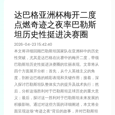
达巴格亚洲杯梅开二度
点燃奇迹之夜率巴勒斯
坦历史性挺进决赛圈
2026-04-23 15:42:40
本文将详细回顾巴勒斯坦国家队在亚洲杯中的历史
性突破，尤其是达巴格在比赛中的梅开二度，带领
巴勒斯坦历史性挺进决赛圈的壮丽表现。文章将从
四个方面展开分析：首先，从个人英雄主义的角
度，剖析达巴格的精彩表现和关键作用；接着，深
入探讨巴勒斯坦队整体实力的提升及战术执行；然
后，分析这场胜利对于巴勒斯坦足球历史的重大意
义；最后，探讨这一胜利对于巴勒斯坦未来发展的
积极影响。通过对这些方面的详细阐述，本文将全
面呈现这场“奇迹之夜”背后的故事，并对巴勒斯坦