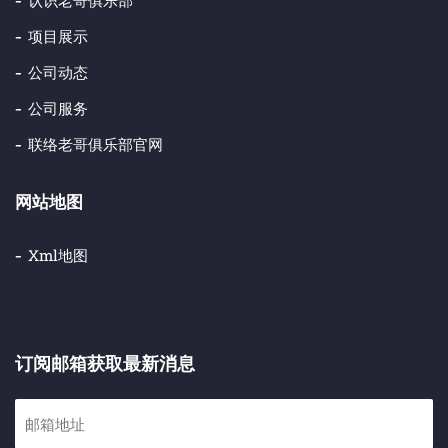
认识老哥俱乐部
项目展示
公司动态
公司服务
联络老哥俱乐部官网
网站地图
Xml地图
订阅邮箱获取最新消息