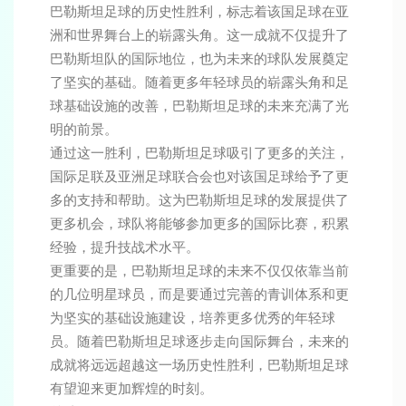
巴勒斯坦足球的历史性胜利，标志着该国足球在亚
洲和世界舞台上的崭露头角。这一成就不仅提升了
巴勒斯坦队的国际地位，也为未来的球队发展奠定
了坚实的基础。随着更多年轻球员的崭露头角和足
球基础设施的改善，巴勒斯坦足球的未来充满了光
明的前景。
通过这一胜利，巴勒斯坦足球吸引了更多的关注，
国际足联及亚洲足球联合会也对该国足球给予了更
多的支持和帮助。这为巴勒斯坦足球的发展提供了
更多机会，球队将能够参加更多的国际比赛，积累
经验，提升技战术水平。
更重要的是，巴勒斯坦足球的未来不仅仅依靠当前
的几位明星球员，而是要通过完善的青训体系和更
为坚实的基础设施建设，培养更多优秀的年轻球
员。随着巴勒斯坦足球逐步走向国际舞台，未来的
成就将远远超越这一场历史性胜利，巴勒斯坦足球
有望迎来更加辉煌的时刻。