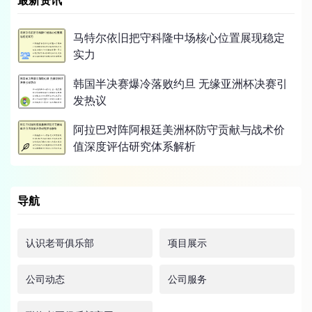
马特尔依旧把守科隆中场核心位置展现稳定
实力
韩国半决赛爆冷落败约旦 无缘亚洲杯决赛引
发热议
阿拉巴对阵阿根廷美洲杯防守贡献与战术价
值深度评估研究体系解析
导航
认识老哥俱乐部
项目展示
公司动态
公司服务