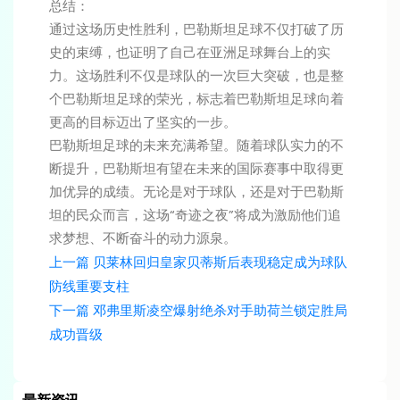
总结：
通过这场历史性胜利，巴勒斯坦足球不仅打破了历
史的束缚，也证明了自己在亚洲足球舞台上的实
力。这场胜利不仅是球队的一次巨大突破，也是整
个巴勒斯坦足球的荣光，标志着巴勒斯坦足球向着
更高的目标迈出了坚实的一步。
巴勒斯坦足球的未来充满希望。随着球队实力的不
断提升，巴勒斯坦有望在未来的国际赛事中取得更
加优异的成绩。无论是对于球队，还是对于巴勒斯
坦的民众而言，这场“奇迹之夜”将成为激励他们追
求梦想、不断奋斗的动力源泉。
上一篇
贝莱林回归皇家贝蒂斯后表现稳定成为球队
防线重要支柱
下一篇
邓弗里斯凌空爆射绝杀对手助荷兰锁定胜局
成功晋级
最新资讯