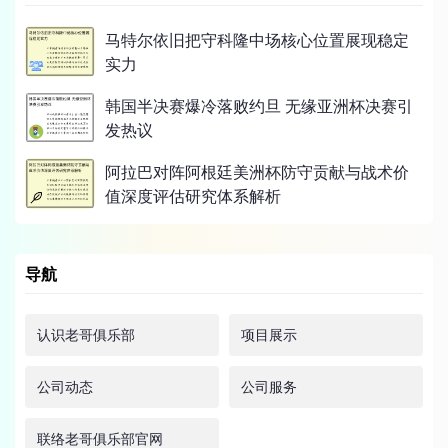
马特尔依旧把守科隆中场核心位置展现稳定
实力
韩国半决赛爆冷落败约旦 无缘亚洲杯决赛引
发热议
阿拉巴对阵阿根廷美洲杯防守贡献与战术价
值深度评估研究体系解析
导航
认识老哥俱乐部
项目展示
公司动态
公司服务
联络老哥俱乐部官网