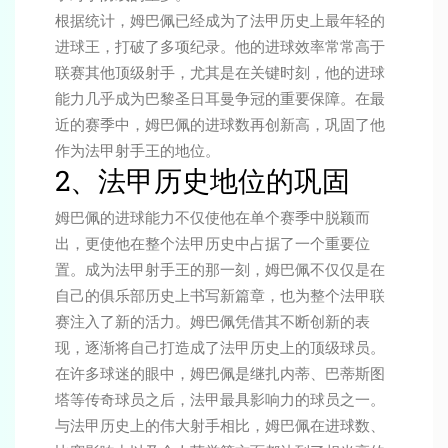
根据统计，姆巴佩已经成为了法甲历史上最年轻的
进球王，打破了多项纪录。他的进球效率常常高于
联赛其他顶级射手，尤其是在关键时刻，他的进球
能力几乎成为巴黎圣日耳曼争冠的重要保障。在最
近的赛季中，姆巴佩的进球数再创新高，巩固了他
作为法甲射手王的地位。
2、法甲历史地位的巩固
姆巴佩的进球能力不仅使他在单个赛季中脱颖而
出，更使他在整个法甲历史中占据了一个重要位
置。成为法甲射手王的那一刻，姆巴佩不仅仅是在
自己的俱乐部历史上书写新篇章，也为整个法甲联
赛注入了新的活力。姆巴佩凭借其不断创新的表
现，逐渐将自己打造成了法甲历史上的顶级球员。
在许多球迷的眼中，姆巴佩是继扎内蒂、巴蒂斯图
塔等传奇球员之后，法甲最具影响力的球员之一。
与法甲历史上的伟大射手相比，姆巴佩在进球数、