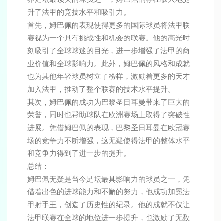
升了法甲的竞技水平和吸引力。
首先，姆巴佩的表现使得更多的国际球员将法甲联
赛视为一个具有挑战性和机会的联赛。他的高光时
刻吸引了全球球迷的目光，进一步增强了法甲的商
业价值和全球影响力。此外，姆巴佩的风格和成就
也为其他年轻球员树立了榜样，激励着更多的天才
加入法甲，推动了整个联赛的技术水平提升。
其次，姆巴佩的成功为巴黎圣日耳曼带来了巨大的
荣誉，同时也帮助球队在欧洲赛场上取得了突破性
进展。凭借姆巴佩的表现，巴黎圣日耳曼在欧冠赛
场的竞争力不断增强，这无疑使得法甲的整体水平
和竞争力得到了进一步的提升。
总结：
姆巴佩无疑是当今足坛最具影响力的球员之一，凭
借着出色的进球能力和不懈的努力，他成功加冕法
甲射手王，创造了历史性的纪录。他的成就不仅让
法甲联赛在全球的地位进一步提升，也激励了无数