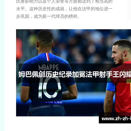
比赛影响力以及个人荣誉等方面都达到了相当高的
水平。这种历史性的成就，让他在法甲的地位进一
步巩固，成为新一代球员的榜样。