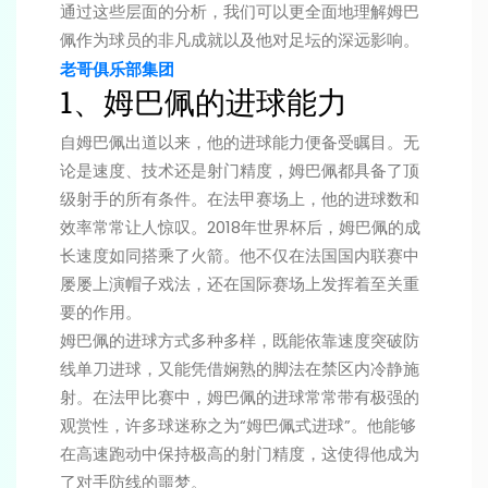
通过这些层面的分析，我们可以更全面地理解姆巴
佩作为球员的非凡成就以及他对足坛的深远影响。
老哥俱乐部集团
1、姆巴佩的进球能力
自姆巴佩出道以来，他的进球能力便备受瞩目。无
论是速度、技术还是射门精度，姆巴佩都具备了顶
级射手的所有条件。在法甲赛场上，他的进球数和
效率常常让人惊叹。2018年世界杯后，姆巴佩的成
长速度如同搭乘了火箭。他不仅在法国国内联赛中
屡屡上演帽子戏法，还在国际赛场上发挥着至关重
要的作用。
姆巴佩的进球方式多种多样，既能依靠速度突破防
线单刀进球，又能凭借娴熟的脚法在禁区内冷静施
射。在法甲比赛中，姆巴佩的进球常常带有极强的
观赏性，许多球迷称之为“姆巴佩式进球”。他能够
在高速跑动中保持极高的射门精度，这使得他成为
了对手防线的噩梦。