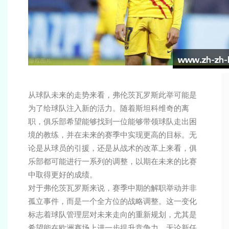
从球队未来的走势来看，弗伦茨瓦罗斯此举可能是
为了给球队注入新的活力。随着斯坦科维奇的离
职，俱乐部希望能够找到一位能够带领球队走出困
境的教练，并在未来的赛季中实现更高的目标。无
论是从球员的引援，还是从战术的改革上来看，俱
乐部都可能进行一系列的调整，以期在未来的比赛
中取得更好的成绩。
对于弗伦茨瓦罗斯来说，赛季中期的解职举动并非
孤立事件，而是一个全方位的战略调整。这一变化
标志着球队管理层对未来走向的重新规划，尤其是
希望能在欧洲赛场上进一步提升竞争力。无论新任