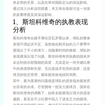
来走势的关系，以及此举对国际足坛的深远影响。
通过深入分析这些因素，本文将全面探讨这一决策
的多重维度及其深远影响。
1、斯坦科维奇的执教表现
分析
斯坦科维奇自接手弗伦茨瓦罗斯以来，球队的整体
表现可谓起伏不定。虽然他在刚开始的几个赛季中
展现出了不小的潜力，但随着时间的推移，球队的
表现逐渐出现了问题。斯坦科维奇所执教的国米并
未达到俱乐部预期的高度，尤其是在一些关键比赛
中的表现堪称失望。无论是战术安排的选择，还是
球员的状态管理，都未能有效地扭转局势。
其中，最为显著的问题就是球队的进攻端未能发挥
出应有的水准。尽管拥有一批实力派球员，国米在
斯坦科维奇的调教下，始终未能展现出强大的进攻
威胁，甚至在不少比赛中陷入了进攻乏力的困境。