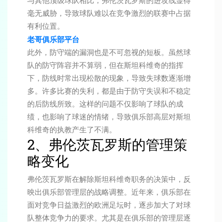
与其他顶级球队相比，弗伦茨瓦罗斯的进攻线显得
毫无威胁，导致球队难以在竞争激烈的联赛中占据
有利位置。
老哥俱乐部平台
此外，防守端的漏洞也是不可忽视的短板。虽然球
队的防守阵容并不算弱，但在斯坦科维奇的指挥
下，防线时常出现松散的现象，导致失球数逐渐增
多。许多比赛的失利，都是由于防守失误和不稳定
的后防线所致。这样的问题不仅影响了球队的成
绩，也影响了球迷的情绪，导致俱乐部高层对斯坦
科维奇的执教产生了不满。
2、弗伦茨瓦罗斯的管理策
略变化
弗伦茨瓦罗斯在解除斯坦科维奇职务的决策中，反
映出俱乐部管理层的战略调整。近年来，俱乐部在
面对竞争日益激烈的欧洲足坛时，逐步加大了对球
队整体竞争力的要求。尤其是在俱乐部的管理层逐