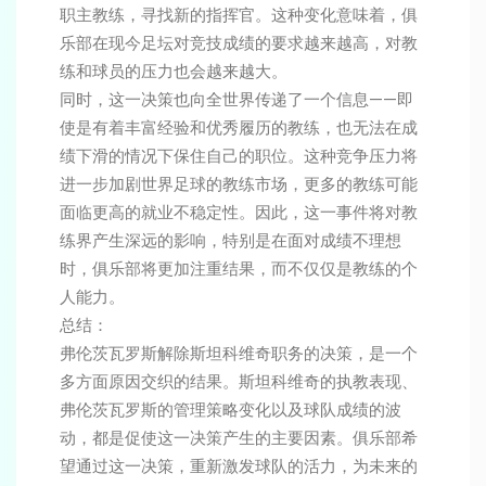
职主教练，寻找新的指挥官。这种变化意味着，俱
乐部在现今足坛对竞技成绩的要求越来越高，对教
练和球员的压力也会越来越大。
同时，这一决策也向全世界传递了一个信息——即
使是有着丰富经验和优秀履历的教练，也无法在成
绩下滑的情况下保住自己的职位。这种竞争压力将
进一步加剧世界足球的教练市场，更多的教练可能
面临更高的就业不稳定性。因此，这一事件将对教
练界产生深远的影响，特别是在面对成绩不理想
时，俱乐部将更加注重结果，而不仅仅是教练的个
人能力。
总结：
弗伦茨瓦罗斯解除斯坦科维奇职务的决策，是一个
多方面原因交织的结果。斯坦科维奇的执教表现、
弗伦茨瓦罗斯的管理策略变化以及球队成绩的波
动，都是促使这一决策产生的主要因素。俱乐部希
望通过这一决策，重新激发球队的活力，为未来的