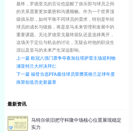
最终，罗德里戈的言论也提醒了俱乐部与球员之间
的关系需要更加紧密和沟通顺畅。作为一个世界顶
级俱乐部，如何平衡不同球员的需求，特别是年轻
球员的成长与锻炼，将是皇马未来管理和发展中的
重要课题。无论罗德里戈最终留队还是选择离开，
这场关于定位与机会的讨论，无疑会对他的职业生
涯以及皇马的未来产生深远影响。
上一篇
欧冠八强门票争夺夜加拉塔萨雷主场迎利物
浦亚特兰大对决拜仁
下一篇
福登当选PFA最佳球员荣膺英格兰足球年度
殊荣创造历史新篇章
最新资讯
马特尔依旧把守科隆中场核心位置展现稳定
实力