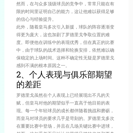
然而，在与众多顶级球员的竞争中，常常只能在有
限的时间里证明自己的能力，这让他难以获得足够
的信心与经验提升。
此外，随着皇马多次引入新援，球队的阵容逐渐变
得更为庞大，这也加剧了罗德里戈争取位置的难
度。即便他在训练中的表现优秀，但在真正的比赛
中，由于球队的战术选择和轮换安排，依然难以确
保稳定的上场时间。这种不确定性无疑是罗德里戈
感到不满的根本原因之一。
2、个人表现与俱乐部期望
的差距
罗德里戈虽然在个人表现上已经展现出不凡的天
赋，但皇马对他的期望似乎一直高于他目前的表
现。每一个年轻球员的成长都伴随着挑战和磨砺，
而皇马对球员的要求几乎是苛刻的。罗德里戈多次
在重要比赛中登场，并且在几场关键比赛中进球，