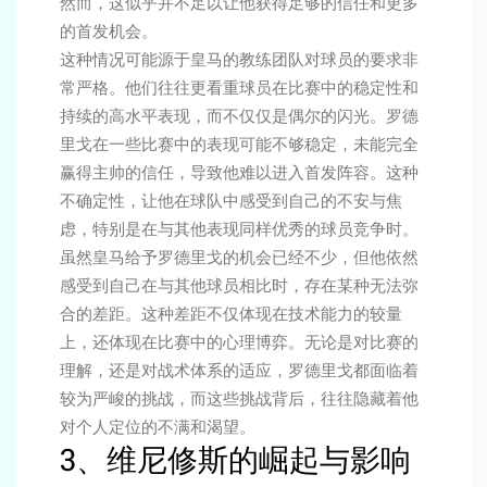
然而，这似乎并不足以让他获得足够的信任和更多
的首发机会。
这种情况可能源于皇马的教练团队对球员的要求非
常严格。他们往往更看重球员在比赛中的稳定性和
持续的高水平表现，而不仅仅是偶尔的闪光。罗德
里戈在一些比赛中的表现可能不够稳定，未能完全
赢得主帅的信任，导致他难以进入首发阵容。这种
不确定性，让他在球队中感受到自己的不安与焦
虑，特别是在与其他表现同样优秀的球员竞争时。
虽然皇马给予罗德里戈的机会已经不少，但他依然
感受到自己在与其他球员相比时，存在某种无法弥
合的差距。这种差距不仅体现在技术能力的较量
上，还体现在比赛中的心理博弈。无论是对比赛的
理解，还是对战术体系的适应，罗德里戈都面临着
较为严峻的挑战，而这些挑战背后，往往隐藏着他
对个人定位的不满和渴望。
3、维尼修斯的崛起与影响