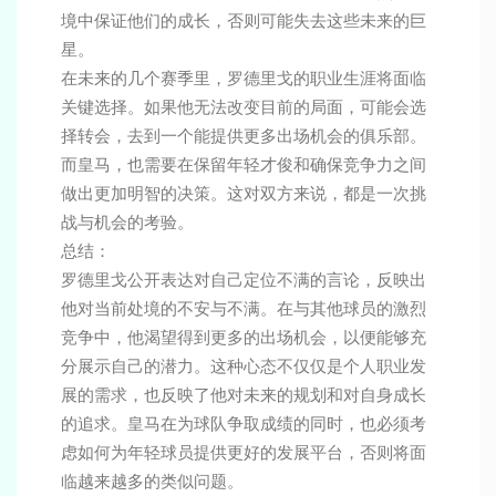
境中保证他们的成长，否则可能失去这些未来的巨
星。
在未来的几个赛季里，罗德里戈的职业生涯将面临
关键选择。如果他无法改变目前的局面，可能会选
择转会，去到一个能提供更多出场机会的俱乐部。
而皇马，也需要在保留年轻才俊和确保竞争力之间
做出更加明智的决策。这对双方来说，都是一次挑
战与机会的考验。
总结：
罗德里戈公开表达对自己定位不满的言论，反映出
他对当前处境的不安与不满。在与其他球员的激烈
竞争中，他渴望得到更多的出场机会，以便能够充
分展示自己的潜力。这种心态不仅仅是个人职业发
展的需求，也反映了他对未来的规划和对自身成长
的追求。皇马在为球队争取成绩的同时，也必须考
虑如何为年轻球员提供更好的发展平台，否则将面
临越来越多的类似问题。