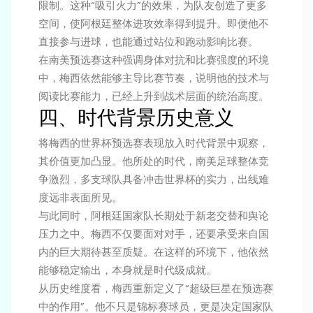
限制。这种“吸引火力”的效果，为队友创造了更多
空间，使阿根廷整体进攻效率得到提升。即便他不
直接参与进球，也能通过站位和跑动影响比赛。
在南美预选赛这种强调身体对抗和比赛强度的环境
中，梅西依然能够主导比赛节奏，说明他的技术与
阅读比赛能力，已经上升到战术层面的统治高度。
四、时代背景历史意义
将梅西的世界杯预选赛表现放入时代背景中观察，
其价值更加凸显。他所处的时代，南美足球整体竞
争激烈，多支球队具备冲击世界杯的实力，出线难
度远非表面所见。
与此同时，阿根廷国家队长期处于新老交替和舆论
压力之中。梅西不仅要面对对手，还要承受来自国
内的巨大期待甚至质疑。在这样的环境下，他依然
能够稳定输出，本身就是时代级成就。
从历史维度看，梅西重新定义了“超级巨星在预选赛
中的作用”。他不只是锦标赛球员，更是决定国家队