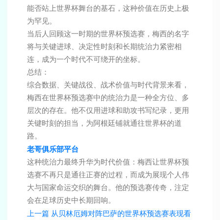
能否站上世界杯舞台的基石，这种价值在历史上极
为罕见。
当后人回顾这一时期的世界杯预选赛，梅西的名字
将与关键进球、决定性时刻和长期统治力紧密相
连，成为一个时代不可绕开的坐标。
总结：
综合数据、关键战役、战术价值与时代背景来看，
梅西在世界杯预选赛中的统治力是一种全方位、多
层次的存在。他不仅用进球和助攻书写纪录，更用
关键时刻的担当，为阿根廷铺就通往世界杯的道
路。
老哥俱乐部平台
这种统治力最终升华为时代价值：梅西让世界杯预
选赛不再只是通往正赛的过程，而成为展现个人伟
大与国家命运交织的舞台。他的预选赛传奇，注定
会在足球历史中长期回响。
上一篇
从贝林厄姆对阵巴萨的世界杯预选赛表现看