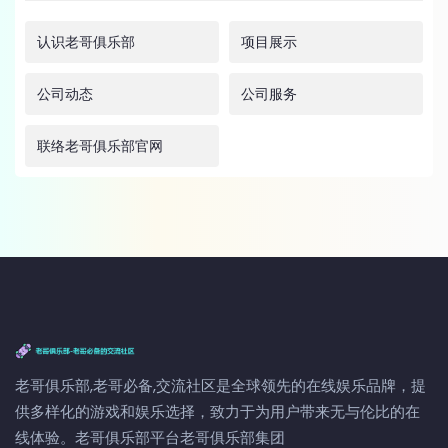
认识老哥俱乐部
项目展示
公司动态
公司服务
联络老哥俱乐部官网
老哥俱乐部,老哥必备,交流社区是全球领先的在线娱乐品牌，提
供多样化的游戏和娱乐选择，致力于为用户带来无与伦比的在
线体验。老哥俱乐部平台老哥俱乐部集团