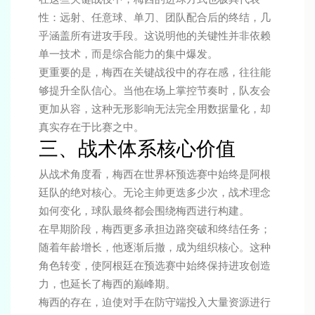
性：远射、任意球、单刀、团队配合后的终结，几
乎涵盖所有进攻手段。这说明他的关键性并非依赖
单一技术，而是综合能力的集中爆发。
更重要的是，梅西在关键战役中的存在感，往往能
够提升全队信心。当他在场上掌控节奏时，队友会
更加从容，这种无形影响无法完全用数据量化，却
真实存在于比赛之中。
三、战术体系核心价值
从战术角度看，梅西在世界杯预选赛中始终是阿根
廷队的绝对核心。无论主帅更迭多少次，战术理念
如何变化，球队最终都会围绕梅西进行构建。
在早期阶段，梅西更多承担边路突破和终结任务；
随着年龄增长，他逐渐后撤，成为组织核心。这种
角色转变，使阿根廷在预选赛中始终保持进攻创造
力，也延长了梅西的巅峰期。
梅西的存在，迫使对手在防守端投入大量资源进行