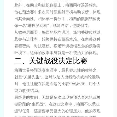
此外，在助攻和组织数据上，梅西同样遥遥领先。
他在预选赛中多次同时领跑射手榜与助攻榜，体现
出其全面性。相比单一得分手，梅西的数据结构更
像一名“进攻发动机”，既能终结，也能创造。
从效率层面看，梅西的场均进球、场均关键传球以
及参与进球率，始终保持在极高水准。在南美这种
赛程密集、对抗激烈、客场环境极端恶劣的预选赛
环境下，这样的效率本身就是一种统治力的体现。
二、关键战役决定比赛
梅西世界杯预选赛生涯中，最具标志性的标签之一
就是“关键先生”。当球队陷入出线危机或舆论漩涡
时，他往往能在决定命运的比赛中站出来，用个人
能力改变结局。
最经典的案例，无疑是多次出现在预选赛末轮或关
键阶段的“生死战”。在这些比赛中，梅西不仅承担
进球任务，还需要承受巨大的心理压力。他的表现