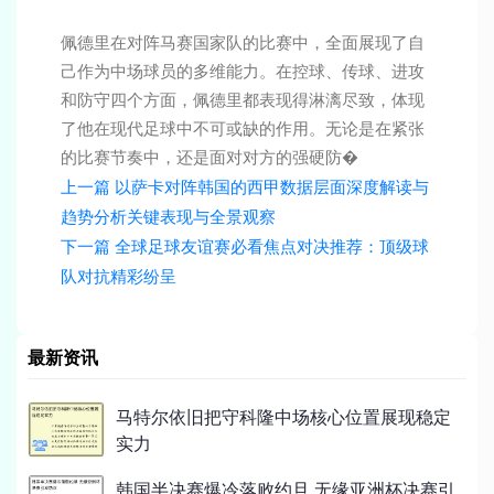
佩德里在对阵马赛国家队的比赛中，全面展现了自
己作为中场球员的多维能力。在控球、传球、进攻
和防守四个方面，佩德里都表现得淋漓尽致，体现
了他在现代足球中不可或缺的作用。无论是在紧张
的比赛节奏中，还是面对对方的强硬防�
上一篇
以萨卡对阵韩国的西甲数据层面深度解读与
趋势分析关键表现与全景观察
下一篇
全球足球友谊赛必看焦点对决推荐：顶级球
队对抗精彩纷呈
最新资讯
马特尔依旧把守科隆中场核心位置展现稳定
实力
韩国半决赛爆冷落败约旦 无缘亚洲杯决赛引