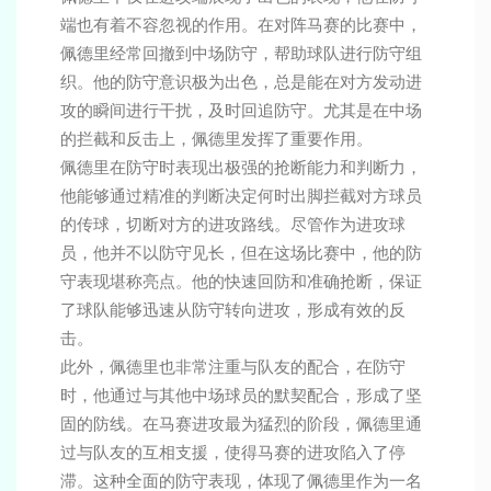
端也有着不容忽视的作用。在对阵马赛的比赛中，
佩德里经常回撤到中场防守，帮助球队进行防守组
织。他的防守意识极为出色，总是能在对方发动进
攻的瞬间进行干扰，及时回追防守。尤其是在中场
的拦截和反击上，佩德里发挥了重要作用。
佩德里在防守时表现出极强的抢断能力和判断力，
他能够通过精准的判断决定何时出脚拦截对方球员
的传球，切断对方的进攻路线。尽管作为进攻球
员，他并不以防守见长，但在这场比赛中，他的防
守表现堪称亮点。他的快速回防和准确抢断，保证
了球队能够迅速从防守转向进攻，形成有效的反
击。
此外，佩德里也非常注重与队友的配合，在防守
时，他通过与其他中场球员的默契配合，形成了坚
固的防线。在马赛进攻最为猛烈的阶段，佩德里通
过与队友的互相支援，使得马赛的进攻陷入了停
滞。这种全面的防守表现，体现了佩德里作为一名