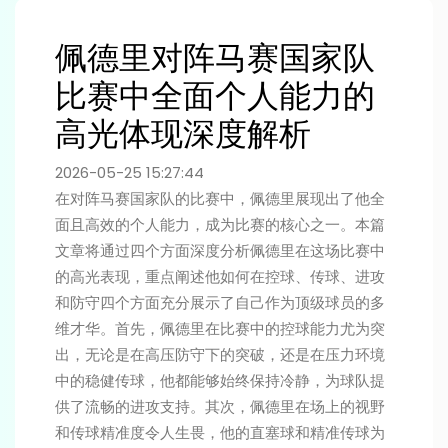
佩德里对阵马赛国家队
比赛中全面个人能力的
高光体现深度解析
2026-05-25 15:27:44
在对阵马赛国家队的比赛中，佩德里展现出了他全
面且高效的个人能力，成为比赛的核心之一。本篇
文章将通过四个方面深度分析佩德里在这场比赛中
的高光表现，重点阐述他如何在控球、传球、进攻
和防守四个方面充分展示了自己作为顶级球员的多
维才华。首先，佩德里在比赛中的控球能力尤为突
出，无论是在高压防守下的突破，还是在压力环境
中的稳健传球，他都能够始终保持冷静，为球队提
供了流畅的进攻支持。其次，佩德里在场上的视野
和传球精准度令人生畏，他的直塞球和精准传球为