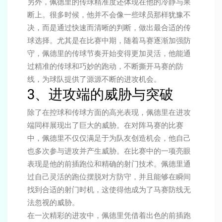
另外，佩德里的传球精准度还体现在他的冷静与果
断上。很多时候，他并不会像一些球员那样犹豫不
决，而是通过快速而清晰的判断，做出最合适的传
球选择。尤其是在比赛中期，随着马赛逐渐加强防
守，佩德里的传球节奏开始变得更加灵活，他能通
过精准的传球和巧妙的跑动，不断撕开马赛的防
线，为球队提供了源源不断的进攻机会。
3、进攻端的威胁与突破
除了在控球和传球方面的高光表现，佩德里在进攻
端同样展现出了巨大的威胁。在对阵马赛的比赛
中，佩德里不仅仅满足于为队友创造机会，他自己
也多次参与进攻并产生威胁。在比赛中的一项亮眼
表现是他的前插跑位和精确的射门技术。佩德里通
过自己灵活的跑位摆脱对方防守，并且能够在瞬间
找到合适的射门时机，这使得他成为了马赛防线无
法忽视的威胁。
在一次精彩的进攻中，佩德里凭借着出色的前插跑