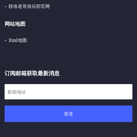
联络老哥俱乐部官网
网站地图
Xml地图
订阅邮箱获取最新消息
发送