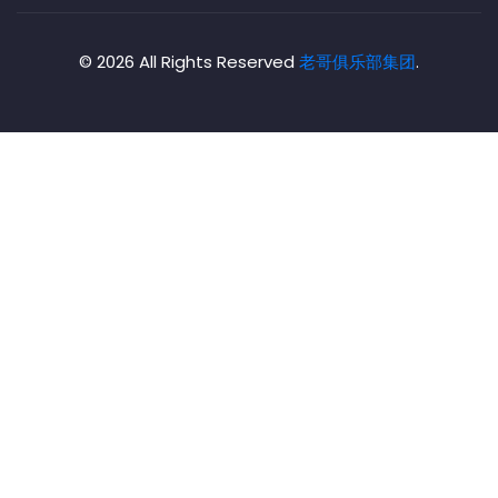
© 2026 All Rights Reserved
老哥俱乐部集团
.