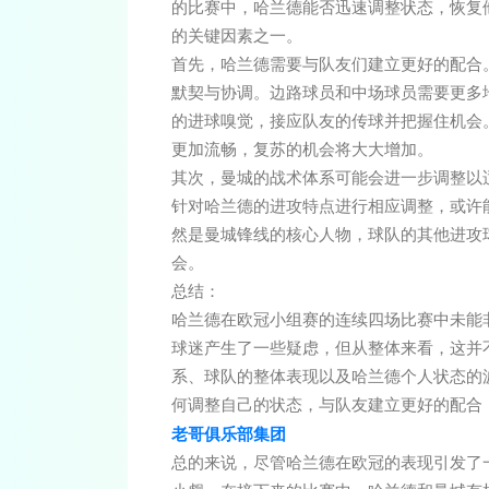
的比赛中，哈兰德能否迅速调整状态，恢复
的关键因素之一。
首先，哈兰德需要与队友们建立更好的配合
默契与协调。边路球员和中场球员需要更多
的进球嗅觉，接应队友的传球并把握住机会
更加流畅，复苏的机会将大大增加。
其次，曼城的战术体系可能会进一步调整以
针对哈兰德的进攻特点进行相应调整，或许
然是曼城锋线的核心人物，球队的其他进攻
会。
总结：
哈兰德在欧冠小组赛的连续四场比赛中未能
球迷产生了一些疑虑，但从整体来看，这并
系、球队的整体表现以及哈兰德个人状态的
何调整自己的状态，与队友建立更好的配合
老哥俱乐部集团
总的来说，尽管哈兰德在欧冠的表现引发了