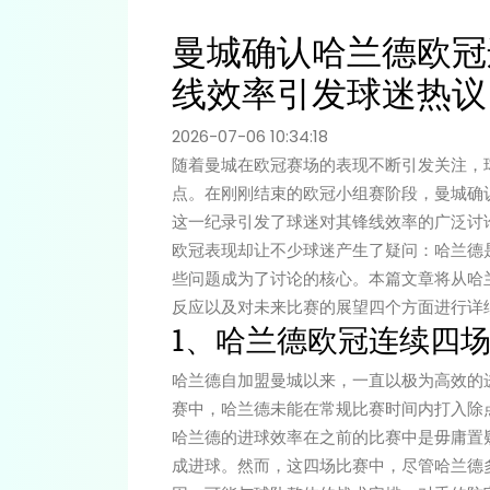
曼城确认哈兰德欧冠
线效率引发球迷热议
2026-07-06 10:34:18
随着曼城在欧冠赛场的表现不断引发关注，
点。在刚刚结束的欧冠小组赛阶段，曼城确
这一纪录引发了球迷对其锋线效率的广泛讨
欧冠表现却让不少球迷产生了疑问：哈兰德
些问题成为了讨论的核心。本篇文章将从哈
反应以及对未来比赛的展望四个方面进行详
1、哈兰德欧冠连续四
哈兰德自加盟曼城以来，一直以极为高效的
赛中，哈兰德未能在常规比赛时间内打入除
哈兰德的进球效率在之前的比赛中是毋庸置
成进球。然而，这四场比赛中，尽管哈兰德