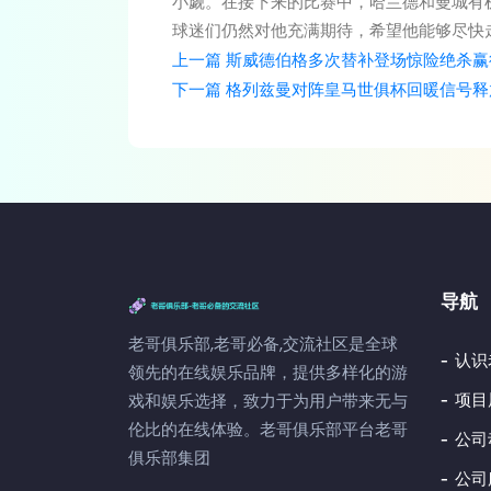
小觑。在接下来的比赛中，哈兰德和曼城有
球迷们仍然对他充满期待，希望他能够尽快
上一篇
斯威德伯格多次替补登场惊险绝杀赢
下一篇
格列兹曼对阵皇马世俱杯回暖信号释
导航
老哥俱乐部,老哥必备,交流社区是全球
认识
领先的在线娱乐品牌，提供多样化的游
项目
戏和娱乐选择，致力于为用户带来无与
伦比的在线体验。老哥俱乐部平台老哥
公司
俱乐部集团
公司