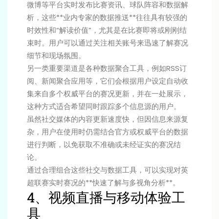
微博等平台实时发布比赛资讯、球队阵容和数据解
析，这些**业内专家的数据推送**往往具有较强的
时效性和“解读价值”，尤其是在比赛即将或刚刚结
束时。用户可以通过关注相关账号来迅速了解赛况
细节和现场氛围。
另一类重要渠道是各种数据聚合工具，例如RSS订
阅、新闻聚合应用等，它们会根据用户设定自动收
集来自多个权威平台的赛况更新，并在一处展示，
这种方式适合希望同时跟踪多个信息源的用户。
虽然社交媒体的内容更新速度快，但因信息来源复
杂，用户在使用时仍需结合官方或权威平台的数据
进行判断，以免获取不准确或未经证实的赛况结
论。
通过合理组合这些社交与数据工具，可以实现对英
超联赛实时赛况的**快速了解与多视角分析**。
4、视频直播与移动体验工
具