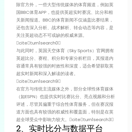
除官方外，一些大型传统媒体的体育频道，例如英
国BBC体育APP，也提供英超实时赛况、比分和相
关新闻报道。BBC的体育新闻不仅涵盖比赛结果，
还包含深入分析、战术解析、转会动态等内容，是
关注英超动态不可或缺的权威来源。
citeturn1search0
与此同时，英国天空体育（Sky Sports）官网拥有
英超比分、赛程、积分和专家分析栏目，其报道内
容通常具有较强的时效性和深度，适合希望获取英
超实时新闻和深入解读的读者。
citeturn1search9
在官方与传统主流媒体之外，部分全球性体育媒体
（如ESPN）也提供实时比赛比分、亮点视频和分析
评述，尽管其偏重于综合性体育服务，但在赛况报
道方面也具有较强的权威性和覆盖面，特别是在英
超全球受众中影响力较大。citeturn1search3
2、实时比分与数据平台