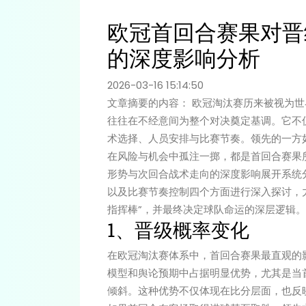
欧冠首回合赛果对晋
的深度影响分析
2026-03-16 15:14:50
文章摘要的内容： 欧冠淘汰赛历来被视为
往往在不经意间为整个对决奠定基调。它不
术选择、人员安排与比赛节奏。领先的一方
在风险与机会中孤注一掷，都是首回合赛果
形势与次回合战术走向的深度影响展开系统
以及比赛节奏控制四个方面进行深入探讨，
指挥棒”，并最终决定球队命运的深层逻辑。
1、晋级概率变化
在欧冠淘汰赛体系中，首回合赛果最直观的
模型和舆论预期中占据明显优势，尤其是当
倾斜。这种优势不仅体现在比分层面，也反