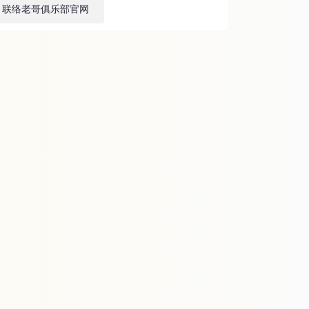
联络老哥俱乐部官网