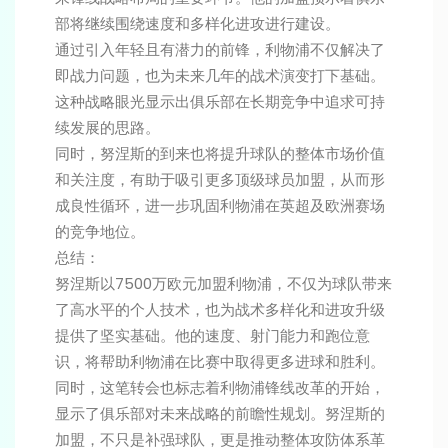
部将继续围绕速度和多样化进攻进行建设。
通过引入年轻且有潜力的前锋，利物浦不仅解决了
即战力问题，也为未来几年的战术演变打下基础。
这种战略眼光显示出俱乐部在长期竞争中追求可持
续发展的思路。
同时，努涅斯的到来也将提升球队的整体市场价值
和关注度，有助于吸引更多顶级球员加盟，从而形
成良性循环，进一步巩固利物浦在英超及欧洲赛场
的竞争地位。
总结：
努涅斯以7500万欧元加盟利物浦，不仅为球队带来
了高水平的个人技术，也为战术多样化和进攻升级
提供了坚实基础。他的速度、射门能力和跑位意
识，将帮助利物浦在比赛中取得更多进球和胜利。
同时，这笔转会也标志着利物浦锋线改革的开始，
显示了俱乐部对未来战略的前瞻性规划。努涅斯的
加盟，不只是补强球队，更是推动整体攻防体系革