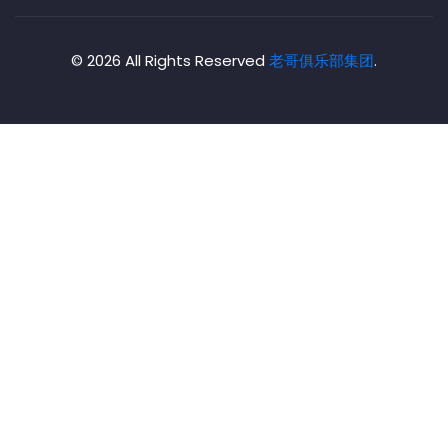
© 2026 All Rights Reserved
老哥俱乐部集团
.