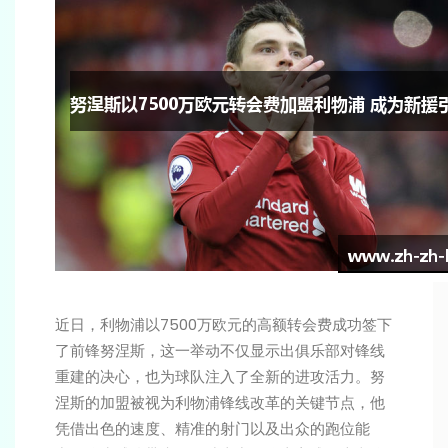
近日，利物浦以7500万欧元的高额转会费成功签下
了前锋努涅斯，这一举动不仅显示出俱乐部对锋线
重建的决心，也为球队注入了全新的进攻活力。努
涅斯的加盟被视为利物浦锋线改革的关键节点，他
凭借出色的速度、精准的射门以及出众的跑位能