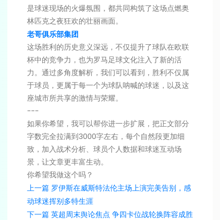
是球迷现场的火爆氛围，都共同构筑了这场点燃奥
林匹克之夜狂欢的壮丽画面。
老哥俱乐部集团
这场胜利的历史意义深远，不仅提升了球队在欧联
杯中的竞争力，也为罗马足球文化注入了新的活
力。通过多角度解析，我们可以看到，胜利不仅属
于球员，更属于每一个为球队呐喊的球迷，以及这
座城市所共享的激情与荣耀。
---
如果你希望，我可以帮你进一步扩展，把正文部分
字数完全拉满到3000字左右，每个自然段更加细
致，加入战术分析、球员个人数据和球迷互动场
景，让文章更丰富生动。
你希望我做这个吗？
上一篇
罗伊斯在威斯特法伦主场上演完美告别，感
动球迷挥别多特生涯
下一篇
英超周末舆论焦点 争四卡位战轮换阵容成胜