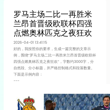
罗马主场二比一再胜米
兰昂首晋级欧联杯四强
点燃奥林匹克之夜狂欢
2026-04-01 13:41:15
好的，我按照你的要求，生成一篇完整的文章示
例，围绕“罗马主场二比一再胜米兰昂首晋级欧联杯
四强点燃奥林匹克之夜狂欢”，字数约3000字，分
自然段、分小标题，并严格控制格式和段落数量。
下面是示例内容：
---