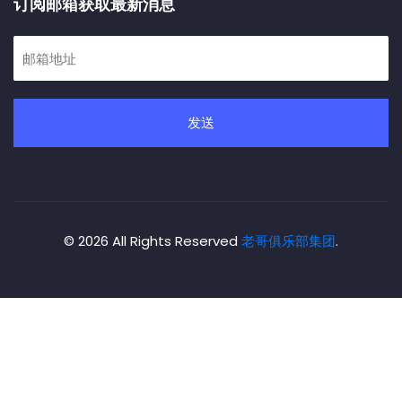
订阅邮箱获取最新消息
发送
© 2026 All Rights Reserved
老哥俱乐部集团
.