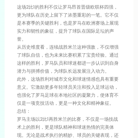
这场2比1的胜利不仅让罗马昂首晋级欧联杯四强，
更为球队在历史上留下了浓墨重彩的一笔。它不仅
是本赛季的关键胜利，也是罗马在欧洲赛场上展现
实力和韧性的象征，提升了球队在国际足坛的声
誉。
从历史维度看，连续战胜米兰这种强敌，不仅增强
了球队自信，也为未来比赛积累了宝贵经验。通过
这样的胜利，罗马队员和球迷都进一步认识到自身
潜力与拼搏价值，为球队长远发展注入动力。
此外，这场胜利对城市文化和球迷情感也具有重要
意义。它激励更多年轻球员关注和投入足球运动，
也强化了罗马足球在本地社区的凝聚力，使体育不
仅是一项竞技活动，更是一种文化和精神象征。
总结：
罗马主场以2比1再胜米兰的比赛，不仅是一场技战
术上的胜利，更是球队精神和球迷热情的完美体
现。无论是战术执行的精妙、球员的关键表现，还