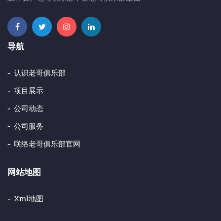
导航
认识老哥俱乐部
项目展示
公司动态
公司服务
联络老哥俱乐部官网
网站地图
Xml地图