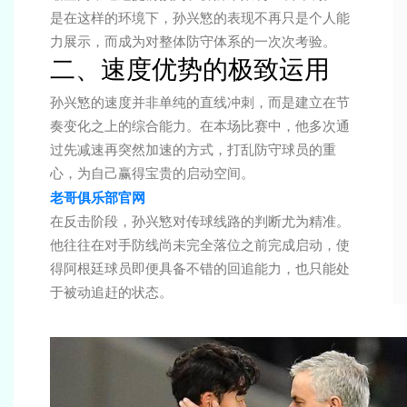
是在这样的环境下，孙兴慜的表现不再只是个人能
力展示，而成为对整体防守体系的一次次考验。
二、速度优势的极致运用
孙兴慜的速度并非单纯的直线冲刺，而是建立在节
奏变化之上的综合能力。在本场比赛中，他多次通
过先减速再突然加速的方式，打乱防守球员的重
心，为自己赢得宝贵的启动空间。
老哥俱乐部官网
在反击阶段，孙兴慜对传球线路的判断尤为精准。
他往往在对手防线尚未完全落位之前完成启动，使
得阿根廷球员即便具备不错的回追能力，也只能处
于被动追赶的状态。