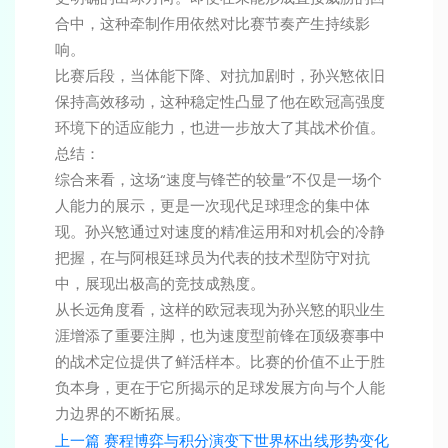
合中，这种牵制作用依然对比赛节奏产生持续影
响。
比赛后段，当体能下降、对抗加剧时，孙兴慜依旧
保持高效移动，这种稳定性凸显了他在欧冠高强度
环境下的适应能力，也进一步放大了其战术价值。
总结：
综合来看，这场“速度与锋芒的较量”不仅是一场个
人能力的展示，更是一次现代足球理念的集中体
现。孙兴慜通过对速度的精准运用和对机会的冷静
把握，在与阿根廷球员为代表的技术型防守对抗
中，展现出极高的竞技成熟度。
从长远角度看，这样的欧冠表现为孙兴慜的职业生
涯增添了重要注脚，也为速度型前锋在顶级赛事中
的战术定位提供了鲜活样本。比赛的价值不止于胜
负本身，更在于它所揭示的足球发展方向与个人能
力边界的不断拓展。
上一篇
赛程博弈与积分演变下世界杯出线形势变化