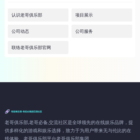
认识老哥俱乐部
项目展示
公司动态
公司服务
联络老哥俱乐部官网
老哥俱乐部,老哥必备,交流社区是全球领先的在线娱乐品牌，提
供多样化的游戏和娱乐选择，致力于为用户带来无与伦比的在
线体验。老哥俱乐部平台老哥俱乐部集团