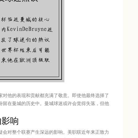
家对他的表现和贡献都充满了敬意。即使他最终选择了
份留在曼城的历史中。曼城球迷或许会觉得失落，但他
的影响
疑会对整个联赛产生深远的影响。美职联近年来正致力