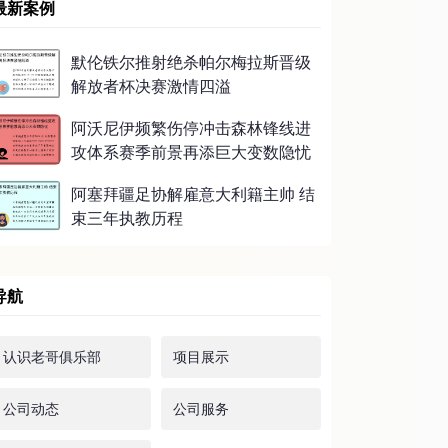
最新案例
默伦铁尔推射绝杀帕尔梅拉斯晋级
解放者杯决赛激情四溢
阿沃尼伊频繁伤停冲击森林锋线进
攻体系赛季前景再添巨大变数隐忧
阿塞拜疆足协解雇意大利籍主帅 结
束三年执教历程
导航
认识老哥俱乐部
项目展示
公司动态
公司服务