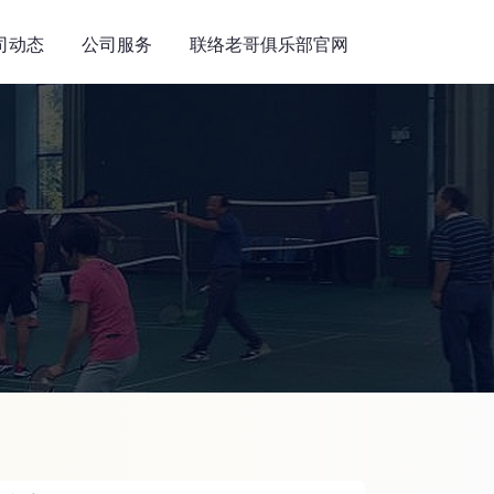
司动态
公司服务
联络老哥俱乐部官网