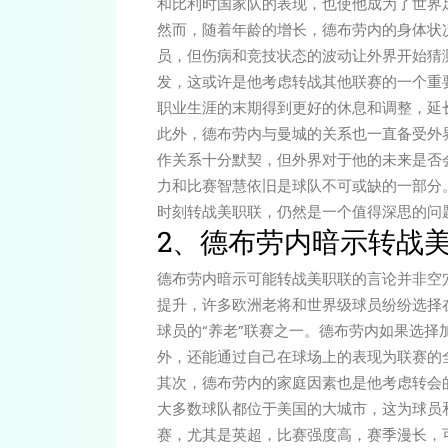
和比利时国家队的表现，也使他成为了世界
然而，随着年龄的增长，德布劳内的身体状
员，但伤病和竞技状态的波动让外界开始猜
发，这或许是他考虑转战其他联赛的一个重
职业生涯的末期得到更好的休息和调整，延
此外，德布劳内与曼城的关系也一直备受外
作关系十分默契，但外界对于他的未来是否
力和比赛智慧依旧是球队不可或缺的一部分
时刻转战美职联，仍然是一个值得深思的问
2、德布劳内暗示转战
德布劳内暗示可能转战美职联的言论并非空
提升，许多欧洲老将和世界级球员纷纷选择
球员的“养老”联赛之一。德布劳内如果选
外，还能通过自己在球场上的表现为联赛的
其次，德布劳内的家庭因素也是他考虑转会
大多数球队都位于美国的大城市，这为球员
赛，尤其是英超，比赛强度高，赛季漫长，