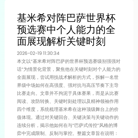
基米希对阵巴萨世界杯
预选赛中个人能力的全
面展现解析关键时刻
2026-02-19 11:30:34
本文以“基米希对阵巴萨的世界杯预选赛级别强强对
话”为情景化背景，聚焦他在关键时刻对个人能力的
全面展现，尝试用技战术解析的方式，拆解一名世
界级中场如何在高强度、强对抗与高压节奏下主导
比赛走向。文章并不拘泥于具体赛果，而是从比赛
阅读、攻防转换、关键时刻处理以及精神领袖作用
四个维度，系统梳理基米希在这种顶级舞台上的价
值体现。通过对关键回合、关键决策与关键动作的
连续分析，揭示他如何在与“巴萨式传控”风格的博
弈中完成限制、反制与掌控。整篇文章旨在说明：