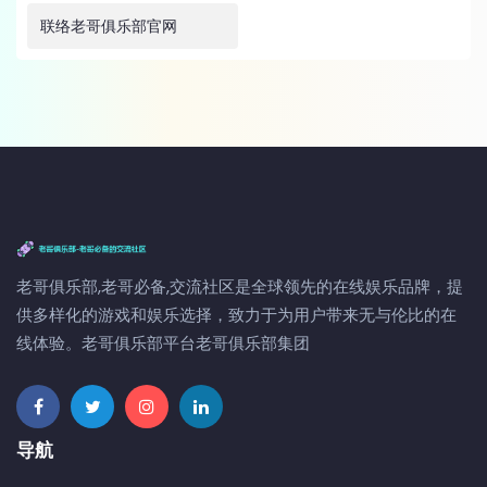
联络老哥俱乐部官网
老哥俱乐部,老哥必备,交流社区是全球领先的在线娱乐品牌，提
供多样化的游戏和娱乐选择，致力于为用户带来无与伦比的在
线体验。老哥俱乐部平台老哥俱乐部集团
导航