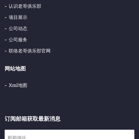
认识老哥俱乐部
项目展示
公司动态
公司服务
联络老哥俱乐部官网
网站地图
Xml地图
订阅邮箱获取最新消息