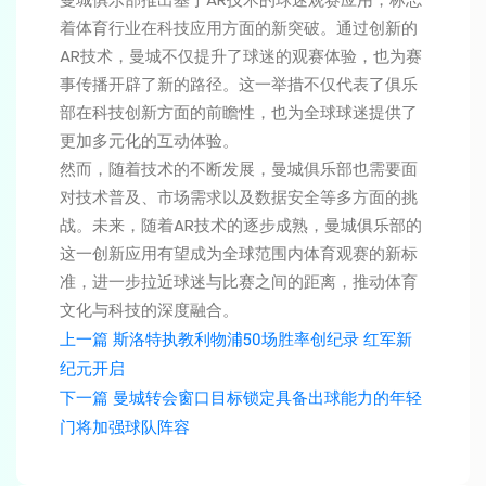
着体育行业在科技应用方面的新突破。通过创新的
AR技术，曼城不仅提升了球迷的观赛体验，也为赛
事传播开辟了新的路径。这一举措不仅代表了俱乐
部在科技创新方面的前瞻性，也为全球球迷提供了
更加多元化的互动体验。
然而，随着技术的不断发展，曼城俱乐部也需要面
对技术普及、市场需求以及数据安全等多方面的挑
战。未来，随着AR技术的逐步成熟，曼城俱乐部的
这一创新应用有望成为全球范围内体育观赛的新标
准，进一步拉近球迷与比赛之间的距离，推动体育
文化与科技的深度融合。
上一篇
斯洛特执教利物浦50场胜率创纪录 红军新
纪元开启
下一篇
曼城转会窗口目标锁定具备出球能力的年轻
门将加强球队阵容