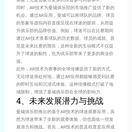
同时，AR技术为曼城俱乐部的市场推广提供了新的
机会。通过AR应用，曼城可以将球队的品牌、球员
的形象等虚拟内容直接呈现在球迷的眼前，从而提
升俱乐部的品牌价值。例如，球迷可以在比赛期间
通过AR技术查看球队的历史数据、球员的成就、甚
至是未来比赛的预告，这种全新的互动模式不仅提
升了球迷的黏性，也为俱乐部带来了更多的商业价
值。
此外，AR技术为赛事的全球传播提供了新的方式。
无论球迷身处何地，通过AR应用都能够感受到比赛
的即时互动和沉浸式体验。这种传播模式打破了地
域限制，增强了曼城俱乐部在全球的影响力。
4、未来发展潜力与挑战
曼城俱乐部推出的基于AR技术的球迷观赛应用，虽
然为球迷带来了全新的观赛体验，但也面临一些发
展潜力和挑战。首先，AR技术的普及程度是应用成