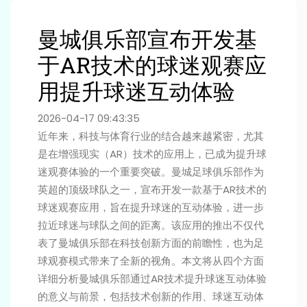
曼城俱乐部宣布开发基
于AR技术的球迷观赛应
用提升球迷互动体验
2026-04-17 09:43:35
近年来，科技与体育行业的结合越来越紧密，尤其
是在增强现实（AR）技术的应用上，已成为提升球
迷观赛体验的一个重要突破。曼城足球俱乐部作为
英超的顶级球队之一，宣布开发一款基于AR技术的
球迷观赛应用，旨在提升球迷的互动体验，进一步
拉近球迷与球队之间的距离。该应用的推出不仅代
表了曼城俱乐部在科技创新方面的前瞻性，也为足
球观赛模式带来了全新的视角。本文将从四个方面
详细分析曼城俱乐部通过AR技术提升球迷互动体验
的意义与前景，包括技术创新的作用、球迷互动体