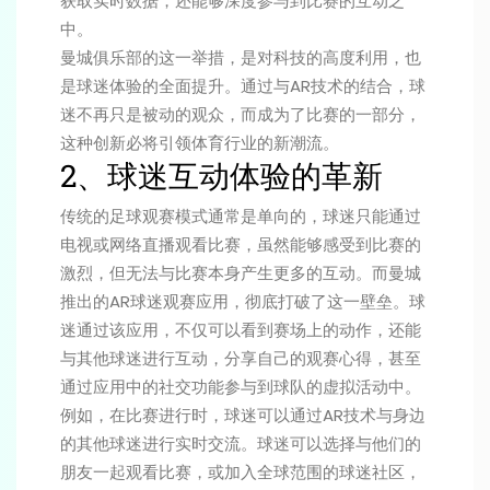
获取实时数据，还能够深度参与到比赛的互动之
中。
曼城俱乐部的这一举措，是对科技的高度利用，也
是球迷体验的全面提升。通过与AR技术的结合，球
迷不再只是被动的观众，而成为了比赛的一部分，
这种创新必将引领体育行业的新潮流。
2、球迷互动体验的革新
传统的足球观赛模式通常是单向的，球迷只能通过
电视或网络直播观看比赛，虽然能够感受到比赛的
激烈，但无法与比赛本身产生更多的互动。而曼城
推出的AR球迷观赛应用，彻底打破了这一壁垒。球
迷通过该应用，不仅可以看到赛场上的动作，还能
与其他球迷进行互动，分享自己的观赛心得，甚至
通过应用中的社交功能参与到球队的虚拟活动中。
例如，在比赛进行时，球迷可以通过AR技术与身边
的其他球迷进行实时交流。球迷可以选择与他们的
朋友一起观看比赛，或加入全球范围的球迷社区，