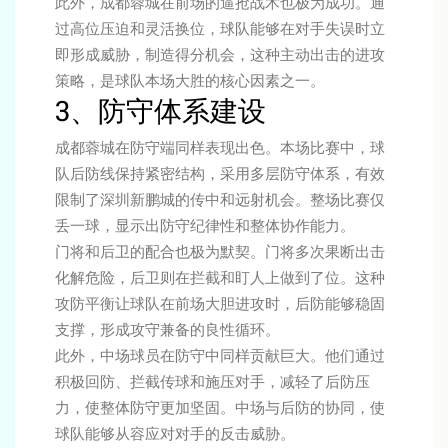
此外，成都蓉城在前场的逼抢战术也极为成功。通
过高位压迫和灵活换位，球队能够在对手失误时立
即形成威胁，制造得分机会，这种主动出击的进攻
策略，是球队本场大胜的核心因素之一。
3、防守体系建设
成都蓉城在防守端同样表现出色。本场比赛中，球
队后防线保持紧密结构，采用多层防守体系，有效
限制了深圳新鹏城的传中和远射机会。整场比赛仅
丢一球，显示出防守纪律性和整体协作能力。
门将和后卫的配合也极为默契。门将多次果断出击
化解危险，后卫则在拦截和盯人上做到了位。这种
攻防平衡让球队在前场大胆进攻时，后防能够稳固
支撑，形成攻守兼备的良性循环。
此外，中场球员在防守中同样贡献巨大。他们通过
积极回防、拦截传球和施压对手，减轻了后防压
力，使整体防守更加坚固。中场与后防的协同，使
球队能够从容应对对手的反击威胁。