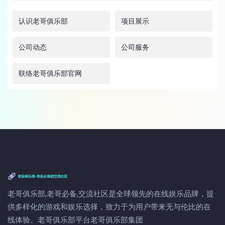
认识老哥俱乐部
项目展示
公司动态
公司服务
联络老哥俱乐部官网
老哥俱乐部,老哥必备,交流社区是全球领先的在线娱乐品牌，提
供多样化的游戏和娱乐选择，致力于为用户带来无与伦比的在
线体验。老哥俱乐部平台老哥俱乐部集团