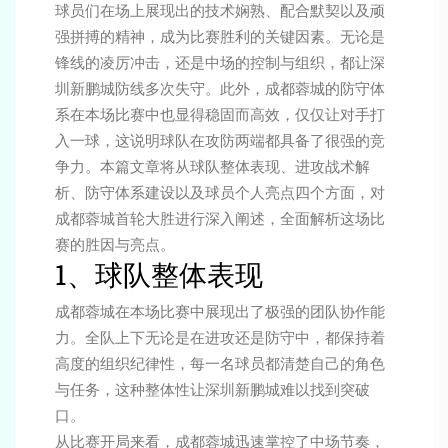
球员们在场上展现出的技术娴熟、配合默契以及顽
强拼搏的精神，成为比赛胜利的关键因素。无论是
锋线的凌厉冲击，还是中场的控制与组织，都让深
圳新鹏城防线多次失守。此外，成都蓉城的防守体
系在本场比赛中也显得稳固而高效，仅仅让对手打
入一球，这说明球队在攻防两端都具备了很强的竞
争力。本篇文章将从球队整体表现、进攻战术解
析、防守体系建设以及球员个人亮点四个方面，对
成都蓉城首轮大胜进行深入阐述，全面解析这场比
赛的胜因与亮点。
1、球队整体表现
成都蓉城在本场比赛中展现出了极强的团队协作能
力。全队上下无论是在进攻还是防守中，都保持着
高度的组织纪律性，每一名球员都清楚自己的角色
与任务，这种整体性让深圳新鹏城难以找到突破
口。
从比赛开局来看，成都蓉城迅速掌控了中场节奏，