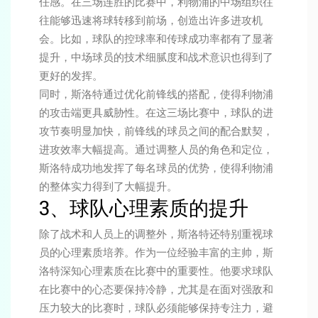
任感。在三场连胜的比赛中，利物浦的中场组织往
往能够迅速将球转移到前场，创造出许多进攻机
会。比如，球队的控球率和传球成功率都有了显著
提升，中场球员的技术细腻度和战术意识也得到了
更好的发挥。
同时，斯洛特通过优化前锋线的搭配，使得利物浦
的攻击端更具威胁性。在这三场比赛中，球队的进
攻节奏明显加快，前锋线的球员之间的配合默契，
进攻效率大幅提高。通过调整人员的角色和定位，
斯洛特成功地发挥了每名球员的优势，使得利物浦
的整体实力得到了大幅提升。
3、球队心理素质的提升
除了战术和人员上的调整外，斯洛特还特别重视球
员的心理素质培养。作为一位经验丰富的主帅，斯
洛特深知心理素质在比赛中的重要性。他要求球队
在比赛中的心态要保持冷静，尤其是在面对强敌和
压力较大的比赛时，球队必须能够保持专注力，避