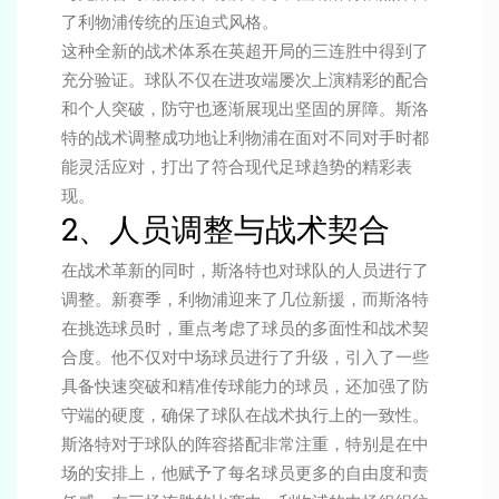
了利物浦传统的压迫式风格。
这种全新的战术体系在英超开局的三连胜中得到了
充分验证。球队不仅在进攻端屡次上演精彩的配合
和个人突破，防守也逐渐展现出坚固的屏障。斯洛
特的战术调整成功地让利物浦在面对不同对手时都
能灵活应对，打出了符合现代足球趋势的精彩表
现。
2、人员调整与战术契合
在战术革新的同时，斯洛特也对球队的人员进行了
调整。新赛季，利物浦迎来了几位新援，而斯洛特
在挑选球员时，重点考虑了球员的多面性和战术契
合度。他不仅对中场球员进行了升级，引入了一些
具备快速突破和精准传球能力的球员，还加强了防
守端的硬度，确保了球队在战术执行上的一致性。
斯洛特对于球队的阵容搭配非常注重，特别是在中
场的安排上，他赋予了每名球员更多的自由度和责