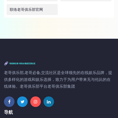
联络老哥俱乐部官网
老哥俱乐部,老哥必备,交流社区是全球领先的在线娱乐品牌，提
供多样化的游戏和娱乐选择，致力于为用户带来无与伦比的在
线体验。老哥俱乐部平台老哥俱乐部集团
导航