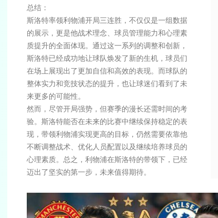
总结：
斯洛特率领利物浦开局三连胜，不仅仅是一组数据
的展示，更是他战术理念、球员管理能力和心理素
质提升的全面体现。通过这一系列的调整和创新，
斯洛特已经成功地让球队焕发了新的生机，球员们
在场上展现出了更加自信和高效的表现。而球队的
整体实力和竞技状态的提升，也让球迷们看到了未
来更多的可能性。
然而，尽管开局强势，但赛季的漫长还需时间的考
验。斯洛特能否在未来的比赛中继续保持稳定的表
现，带领利物浦实现更高的目标，仍然需要依靠他
不断调整战术、优化人员配置以及继续培养球员的
心理素质。总之，利物浦在斯洛特的带领下，已经
迈出了坚实的第一步，未来值得期待。