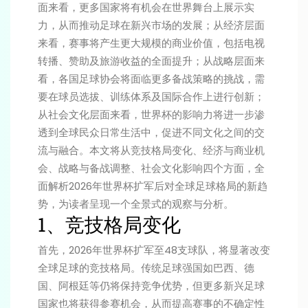
面来看，更多国家将有机会在世界舞台上展示实
力，从而推动足球在新兴市场的发展；从经济层面
来看，赛事将产生更大规模的商业价值，包括电视
转播、赞助及旅游收益的全面提升；从战略层面来
看，各国足球协会将面临更多备战策略的挑战，需
要在球员选拔、训练体系及国际合作上进行创新；
从社会文化层面来看，世界杯的影响力将进一步渗
透到全球民众日常生活中，促进不同文化之间的交
流与融合。本文将从竞技格局变化、经济与商业机
会、战略与备战调整、社会文化影响四个方面，全
面解析2026年世界杯扩军后对全球足球格局的新趋
势，为读者呈现一个全景式的观察与分析。
1、竞技格局变化
首先，2026年世界杯扩军至48支球队，将显著改变
全球足球的竞技格局。传统足球强国如巴西、德
国、阿根廷等仍将保持竞争优势，但更多新兴足球
国家也将获得参赛机会，从而提高赛事的不确定性