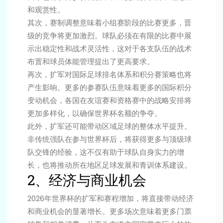
和观赏性。
其次，赛制调整意味着小组赛阶段的比赛更多，晋
级的竞争将更加激烈。球队必须在有限的比赛中展
示出稳定性和战术灵活性，这对于各支队伍的战术
布置和球员体能管理提出了更高要求。
再次，扩军对国际足球排名体系和积分赛策略也将
产生影响。更多的参赛队伍意味着更多的国际积分
变动机会，各国在友谊赛和资格赛中的战略安排将
更加多样化，以确保世界杯名额的争夺。
此外，扩军还可能带动区域足球的整体水平提升。
非传统强队在参与世界杯后，将获得更多与顶级球
队交锋的经验，这不仅有助于球队自身实力的增
长，也将推动所在地区足球发展和青训体系建设。
2、经济与商业机会
2026年世界杯的扩军和赛程增加，将直接带动经济
和商业机会的显著增长。更多场次意味着更多门票