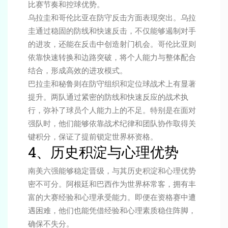
比赛节奏和控球优势。
乌拉圭和哥伦比亚在防守反击方面表现突出。乌拉
圭通过稳固的防线和快速反击，不仅能够遏制对手
的进攻，还能在反击中创造射门机会。哥伦比亚则
依靠快速转换和边路突破，将个人能力与整体配合
结合，形成高效的进攻模式。
巴拉圭和秘鲁则在防守组织和定位球战术上有显著
提升。两队通过紧密的防线和快速反应的战术执
行，弥补了球员个人能力上的不足。特别是在面对
强队时，他们能够依靠战术纪律和团队协作取得关
键积分，保证了提前锁定世界杯资格。
4、历史积淀与心理优势
南美六强能够稳定晋级，与其历史积淀和心理优势
密不可分。阿根廷和巴西作为世界杯常客，拥有丰
富的大赛经验和心理承受能力。即便在资格赛中遭
遇困难，他们也能凭借经验和心理素质稳住阵脚，
确保不失分。