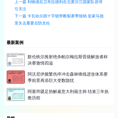
上一篇
利物浦后卫布拉德利在北爱尔兰国家队首球
引关注
下一篇
卡瓦哈尔因十字韧带断裂赛季报销 皇家马德
里失去重要后防支柱
最新案例
默伦铁尔推射绝杀帕尔梅拉斯晋级解放者杯
决赛激情四溢
阿沃尼伊频繁伤停冲击森林锋线进攻体系赛
季前景再添巨大变数隐忧
阿塞拜疆足协解雇意大利籍主帅 结束三年执
教历程