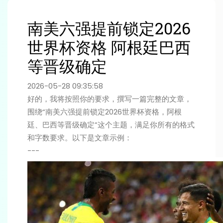
南美六强提前锁定2026
世界杯资格 阿根廷巴西
等晋级确定
2026-05-28 09:35:58
好的，我将按照你的要求，撰写一篇完整的文章，
围绕“南美六强提前锁定2026世界杯资格，阿根
廷、巴西等晋级确定”这个主题，满足你所有的格式
和字数要求。以下是文章示例：
---