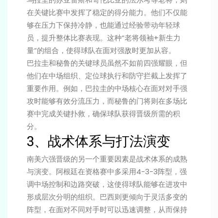
在关键比赛中发挥了稳定的得分能力。他们不仅能
够在压力下保持冷静，也能通过经验带动年轻球
员，提升整体比赛表现。这种“老将领袖+新生力
量”的组合，使得球队在面对强敌时更加从容。
巴拉圭和秘鲁的关键球员虽然不如前四强耀眼，但
他们在中场组织、定位球执行和防守拦截上发挥了
重要作用。例如，巴拉圭的中场核心在面对对手强
攻时能够有效分流压力，而秘鲁的门将则在多场比
赛中完成关键扑救，确保球队获得晋级所需的积
分。
3、战术体系与打法演变
南美六强晋级的另一个重要因素是战术体系的成熟
与演变。阿根廷在资格赛中多采用4-3-3阵型，强
调中场控制和边路突破，这使得球队能够在进攻中
形成层次分明的组织。巴西则更倾向于灵活多变的
阵型，在面对不同对手时可以迅速调整，从而保持