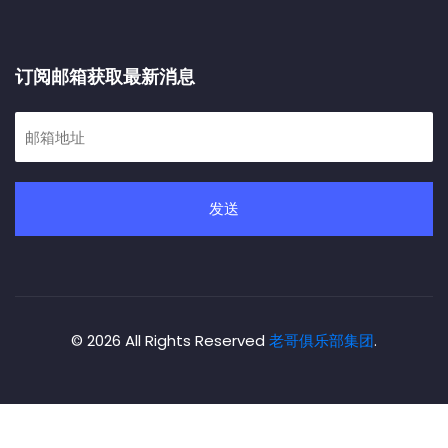
订阅邮箱获取最新消息
发送
© 2026 All Rights Reserved
老哥俱乐部集团
.