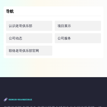
导航
认识老哥俱乐部
项目展示
公司动态
公司服务
联络老哥俱乐部官网