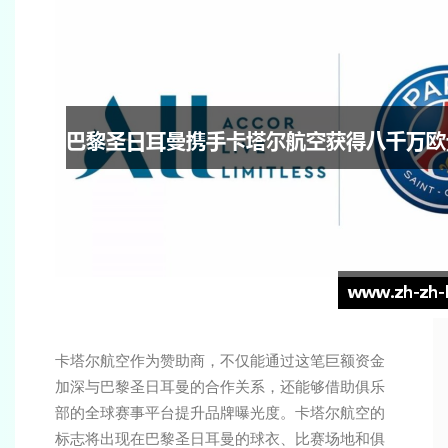
卡塔尔航空作为赞助商，不仅能通过这笔巨额资金
加深与巴黎圣日耳曼的合作关系，还能够借助俱乐
部的全球赛事平台提升品牌曝光度。卡塔尔航空的
标志将出现在巴黎圣日耳曼的球衣、比赛场地和俱