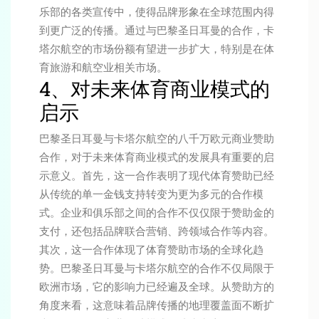
乐部的各类宣传中，使得品牌形象在全球范围内得
到更广泛的传播。通过与巴黎圣日耳曼的合作，卡
塔尔航空的市场份额有望进一步扩大，特别是在体
育旅游和航空业相关市场。
4、对未来体育商业模式的
启示
巴黎圣日耳曼与卡塔尔航空的八千万欧元商业赞助
合作，对于未来体育商业模式的发展具有重要的启
示意义。首先，这一合作表明了现代体育赞助已经
从传统的单一金钱支持转变为更为多元的合作模
式。企业和俱乐部之间的合作不仅仅限于赞助金的
支付，还包括品牌联合营销、跨领域合作等内容。
其次，这一合作体现了体育赞助市场的全球化趋
势。巴黎圣日耳曼与卡塔尔航空的合作不仅局限于
欧洲市场，它的影响力已经遍及全球。从赞助方的
角度来看，这意味着品牌传播的地理覆盖面不断扩