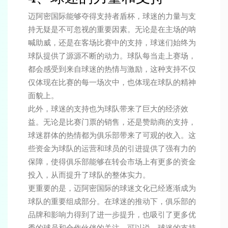
迈阿密国际能够夺得支持者盾杯，球迷的力量与支
持无疑是不可忽视的重要因素。无论是在主场的呐
喊助威，还是在客场比赛中的支持，球迷们始终为
球队提供了源源不断的动力。球队每当走上赛场，
都会感受到来自球迷的热情与激励，这种支持不仅
仅体现在比赛的每一场次中，也体现在球队的精神
面貌上。
此外，球迷的支持也为球队带来了巨大的经济效
益。无论是比赛门票的销售，还是赞助商的支持，
球迷群体的热情都为俱乐部带来了可观的收入。这
些资金为球队的运营和球员的引进提供了强有力的
保障，使得俱乐部能够在转会市场上有更多的资金
投入，从而提升了球队的整体实力。
更重要的是，迈阿密国际的球迷文化已经逐渐成为
球队的重要组成部分。在球迷的推动下，俱乐部的
品牌和影响力得到了进一步提升，也吸引了更多优
秀的球员和合作伙伴的关注。可以说，球迷的支持