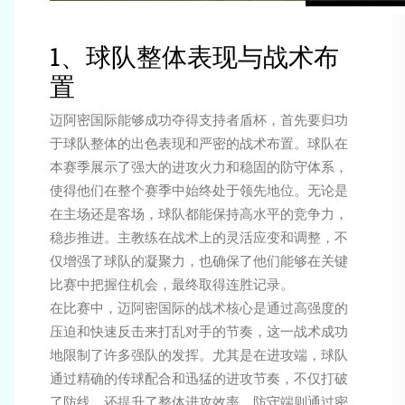
1、球队整体表现与战术布
置
迈阿密国际能够成功夺得支持者盾杯，首先要归功
于球队整体的出色表现和严密的战术布置。球队在
本赛季展示了强大的进攻火力和稳固的防守体系，
使得他们在整个赛季中始终处于领先地位。无论是
在主场还是客场，球队都能保持高水平的竞争力，
稳步推进。主教练在战术上的灵活应变和调整，不
仅增强了球队的凝聚力，也确保了他们能够在关键
比赛中把握住机会，最终取得连胜记录。
在比赛中，迈阿密国际的战术核心是通过高强度的
压迫和快速反击来打乱对手的节奏，这一战术成功
地限制了许多强队的发挥。尤其是在进攻端，球队
通过精确的传球配合和迅猛的进攻节奏，不仅打破
了防线，还提升了整体进攻效率。防守端则通过密