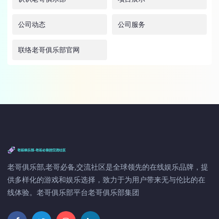
公司动态
公司服务
联络老哥俱乐部官网
老哥俱乐部,老哥必备,交流社区是全球领先的在线娱乐品牌，提
供多样化的游戏和娱乐选择，致力于为用户带来无与伦比的在
线体验。老哥俱乐部平台老哥俱乐部集团