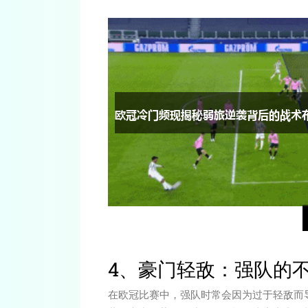
4、豪门轻敌：强队的
在欧冠比赛中，强队时常会因为过于轻敌而