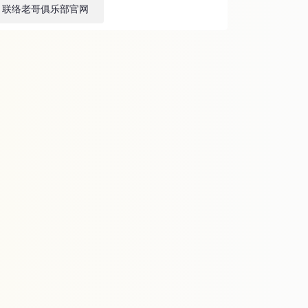
联络老哥俱乐部官网