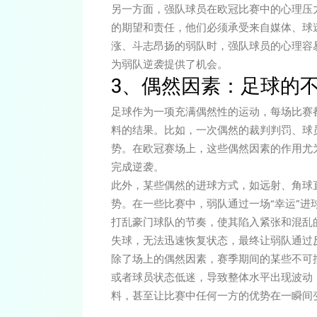
另一方面，强队球员在欧冠比赛中的心理压
的期望和责任，他们必须承受来自媒体、球
涨、斗志昂扬的弱队时，强队球员的心理容
为弱队逆袭提供了机会。
3、偶然因素：足球的
足球作为一项充满偶然性的运动，每场比赛
料的结果。比如，一次偶然的裁判判罚、球
势。在欧冠赛场上，这些偶然因素的作用尤
完成逆袭。
此外，某些偶然的进球方式，如远射、角球
势。在一些比赛中，弱队通过一场“幸运”
打乱豪门球队的节奏，使其陷入紧张和混乱
失球，无法迅速恢复状态，最终让弱队通过
除了场上的偶然因素，赛季期间的某些不可
或者球员状态低迷，导致整体水平出现波动
料，甚至让比赛中任何一方的优势在一瞬间