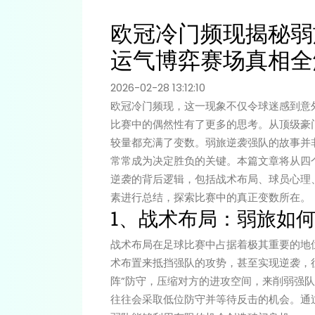
欧冠冷门频现揭秘弱
运气博弈赛场真相全
2026-02-28 13:12:10
欧冠冷门频现，这一现象不仅令球迷感到意
比赛中的偶然性有了更多的思考。从顶级豪
较量都充满了变数。弱旅逆袭强队的故事并
常常成为决定胜负的关键。本篇文章将从四
逆袭的背后逻辑，包括战术布局、球员心理
素进行总结，探索比赛中的真正变数所在。
1、战术布局：弱旅如
战术布局在足球比赛中占据着极其重要的地
术布置来抵挡强队的攻势，甚至实现逆袭，
阵”防守，压缩对方的进攻空间，来削弱强
往往会采取低位防守并等待反击的机会。通