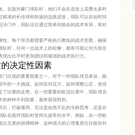
效。在面对豪门球队时，他们不会在进攻上花费太多时
过精准的长传球和快速的边路进攻，弱队可以在短时间
冠冷门中，弱队往往通过简单却致命的战术布局，将对
律性。每个球员都需要严格执行教练的战术意图，确保
球队时，任何一次战术上的松懈，都有可能让对方抓住
表现出比平时更加团结和顽强的战术执行力。
质的决定性因素
冷门出现的重要因素之一。对于一些弱队球员来说，能
涯中的一大挑战。如何应对压力，如何调整心态，使得
定了比赛的走势。在一些重要的欧冠比赛中，弱队球员
中的种种不利因素，最终获得胜利。
而出，打破僵局。无论是临危不乱的冷静思考，还是在
弱队在面对强队时发挥出超常的水平。例如，在一些欧
现出无畏的拼搏精神，这种强大的心理素质往往能弥补