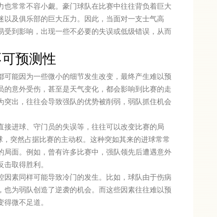
力也常常不容小觑。豪门球队在比赛中往往背负着巨大
迷以及俱乐部的巨大压力。因此，当面对一支士气高
易受到影响，出现一些不必要的失误或低级错误，从而
不可预测性
都可能因为一些微小的细节发生改变，最终产生难以预
员的意外受伤，甚至是天气变化，都会影响到比赛的走
为突出，往往会导致强队的优势被削弱，弱队抓住机会
直接进球、守门员的失误等，往往可以改变比赛的局
进球，突然占据比赛的主动权。这种突如其来的进球常常
的局面。例如，曾有许多比赛中，强队领先后遭遇意外
反击取得胜利。
控因素同样可能导致冷门的发生。比如，球队由于伤病
，也为弱队创造了逆袭的机会。而这些因素往往难以预
变得微不足道。