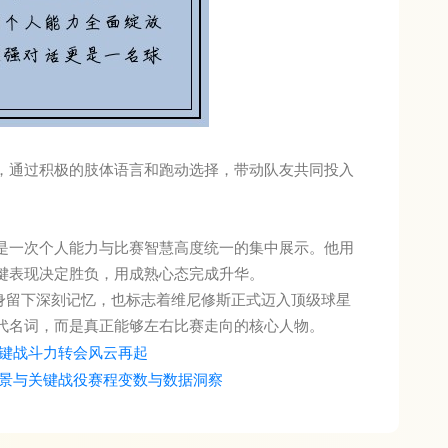
，通过积极的肢体语言和跑动选择，带动队友共同投入
。
是一次个人能力与比赛智慧高度统一的集中展示。他用
键表现决定胜负，用成熟心态完成升华。
本身留下深刻记忆，也标志着维尼修斯正式迈入顶级球星
代名词，而是真正能够左右比赛走向的核心人物。
键战斗力转会风云再起
景与关键战役赛程变数与数据洞察