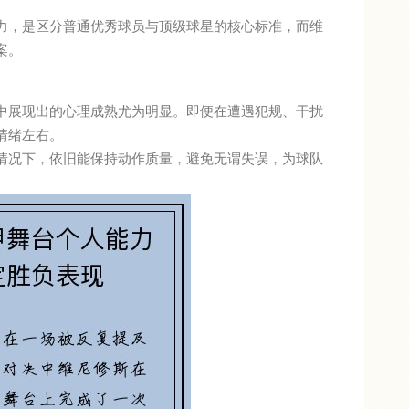
力，是区分普通优秀球员与顶级球星的核心标准，而维
案。
中展现出的心理成熟尤为明显。即便在遭遇犯规、干扰
情绪左右。
情况下，依旧能保持动作质量，避免无谓失误，为球队