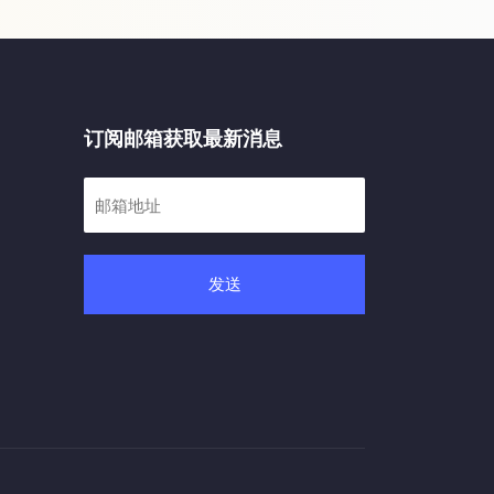
订阅邮箱获取最新消息
发送