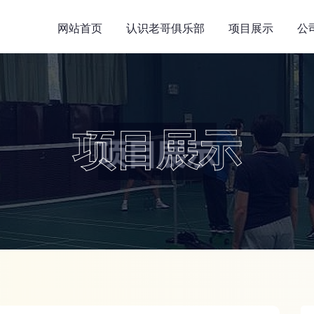
网站首页
认识老哥俱乐部
项目展示
公
项目展示