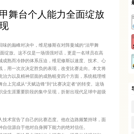
甲舞台个人能力全面绽放
现
回味的巅峰对决中，维尼修斯在对阵曼城的“法甲舞
全面绽放。这不仅是一场强强对话，更是一名球员在高
城成熟而冷静的体系压迫，维尼修斯以速度、技术、心
线，用一次次决定胜负的表现，改变比赛走向。本文将
统治力以及精神层面的成熟蜕变四个方面，系统梳理维
台上完成从“天赋边锋”到“比赛决定者”的转变。这场
职业生涯重要阶段的集中呈现，折射出现代足球中超级
人技术宣告了自己的比赛态度。他在边路频繁持球，面
种自信源自于他对自身脚下能力的绝对信任。