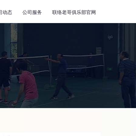
司动态
公司服务
联络老哥俱乐部官网