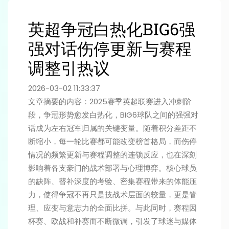
英超争冠白热化BIG6强
强对话伤停更新与赛程
调整引热议
2026-03-02 11:33:37
文章摘要的内容：2025赛季英超联赛进入冲刺阶
段，争冠形势愈发白热化，BIG6球队之间的强强对
话成为左右冠军归属的关键变量。随着积分差距不
断缩小，每一轮比赛都可能改变榜首格局，而伤停
情况的频繁更新与赛程调整的连锁反应，也在深刻
影响着各支豪门的战术部署与心理博弈。核心球员
的缺阵、替补深度的考验、密集赛程带来的体能压
力，使得争冠不再只是技战术层面的较量，更是管
理、应变与意志力的全面比拼。与此同时，赛程因
杯赛、欧战和补赛而不断微调，引发了球迷与媒体