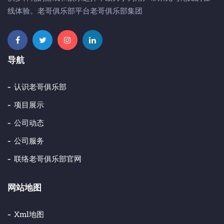
线体验。老哥俱乐部平台老哥俱乐部集团
导航
认识老哥俱乐部
项目展示
公司动态
公司服务
联络老哥俱乐部官网
网站地图
Xml地图