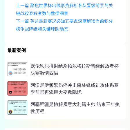
上一篇
聚焦世界杯出线形势解析各队晋级前景与关
键战役赛程变数与数据洞察
下一篇
英超最新赛况必知五要点深度解读当前积分
榜争冠降级和关键球队动态
最新案例
默伦铁尔推射绝杀帕尔梅拉斯晋级解放者杯
决赛激情四溢
阿沃尼伊频繁伤停冲击森林锋线进攻体系赛
季前景再添巨大变数隐忧
阿塞拜疆足协解雇意大利籍主帅 结束三年执
教历程