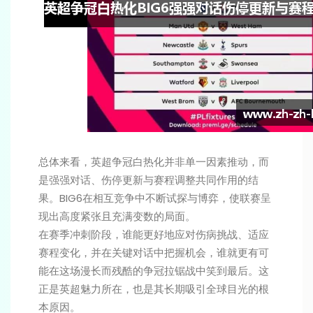
总体来看，英超争冠白热化并非单一因素推动，而
是强强对话、伤停更新与赛程调整共同作用的结
果。BIG6在相互竞争中不断试探与博弈，使联赛呈
现出高度紧张且充满变数的局面。
在赛季冲刺阶段，谁能更好地应对伤病挑战、适应
赛程变化，并在关键对话中把握机会，谁就更有可
能在这场漫长而残酷的争冠拉锯战中笑到最后。这
正是英超魅力所在，也是其长期吸引全球目光的根
本原因。