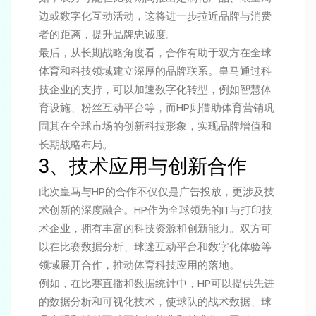
边或数字化互动活动，这将进一步拉近品牌与消费
者的距离，提升品牌忠诚度。
最后，从长期战略角度看，合作有助于双方在全球
体育和科技领域建立深厚的品牌联系。皇马通过科
技企业的支持，可以加速数字化转型，例如智慧体
育设施、粉丝互动平台等，而HP则借助体育营销巩
固其在全球市场的创新科技形象，实现品牌增值和
长期战略布局。
3、技术应用与创新合作
此次皇马与HP的合作不仅仅是广告投放，更涉及技
术创新的深度融合。HP作为全球领先的IT与打印技
术企业，拥有丰富的科技资源和创新能力。双方可
以在比赛数据分析、球迷互动平台和数字化体验等
领域展开合作，推动体育科技应用的落地。
例如，在比赛直播和数据统计中，HP可以提供先进
的数据分析和可视化技术，使球队的战术数据、球