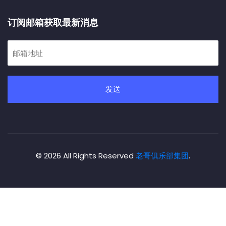
订阅邮箱获取最新消息
发送
© 2026 All Rights Reserved
老哥俱乐部集团
.