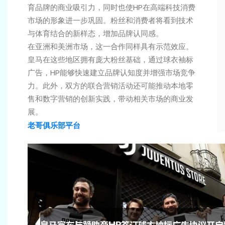
育品牌的商业吸引力，同时也使HP在高端科技消费
市场的形象进一步巩固。粉丝和消费者将看到技术
与体育结合的新样态，增加品牌认同感。
在亚洲和美洲市场，这一合作同样具有示范效应。
皇马在这些地区拥有庞大粉丝基础，通过球衣袖标
广告，HP能够快速建立品牌认知度并增强市场竞争
力。此外，双方的联合营销活动还可能推动本地零
售和数字营销的创新实践，带动相关市场的商业发
展。
老哥俱乐部平台