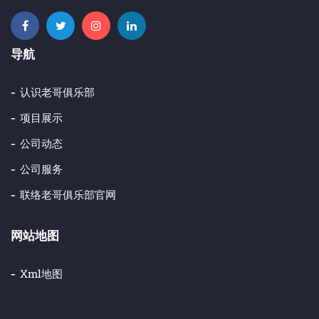
导航
认识老哥俱乐部
项目展示
公司动态
公司服务
联络老哥俱乐部官网
网站地图
Xml地图