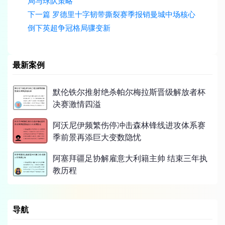
局与球队策略
下一篇
罗德里十字韧带撕裂赛季报销曼城中场核心
倒下英超争冠格局骤变新
最新案例
默伦铁尔推射绝杀帕尔梅拉斯晋级解放者杯
决赛激情四溢
阿沃尼伊频繁伤停冲击森林锋线进攻体系赛
季前景再添巨大变数隐忧
阿塞拜疆足协解雇意大利籍主帅 结束三年执
教历程
导航