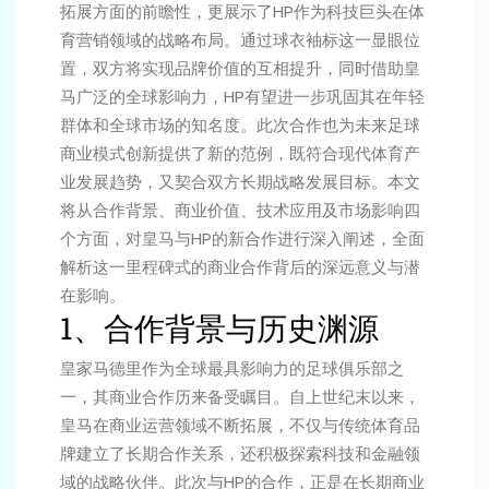
拓展方面的前瞻性，更展示了HP作为科技巨头在体
育营销领域的战略布局。通过球衣袖标这一显眼位
置，双方将实现品牌价值的互相提升，同时借助皇
马广泛的全球影响力，HP有望进一步巩固其在年轻
群体和全球市场的知名度。此次合作也为未来足球
商业模式创新提供了新的范例，既符合现代体育产
业发展趋势，又契合双方长期战略发展目标。本文
将从合作背景、商业价值、技术应用及市场影响四
个方面，对皇马与HP的新合作进行深入阐述，全面
解析这一里程碑式的商业合作背后的深远意义与潜
在影响。
1、合作背景与历史渊源
皇家马德里作为全球最具影响力的足球俱乐部之
一，其商业合作历来备受瞩目。自上世纪末以来，
皇马在商业运营领域不断拓展，不仅与传统体育品
牌建立了长期合作关系，还积极探索科技和金融领
域的战略伙伴。此次与HP的合作，正是在长期商业