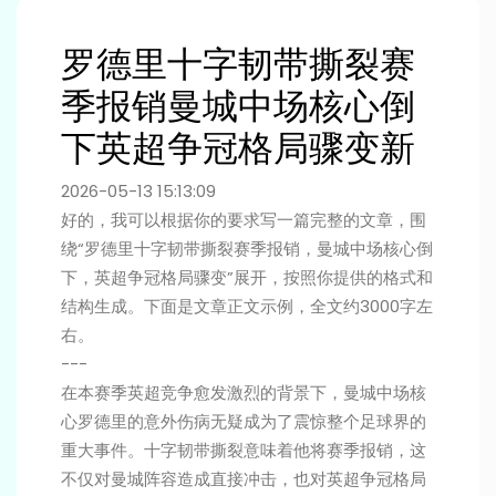
罗德里十字韧带撕裂赛
季报销曼城中场核心倒
下英超争冠格局骤变新
2026-05-13 15:13:09
好的，我可以根据你的要求写一篇完整的文章，围
绕“罗德里十字韧带撕裂赛季报销，曼城中场核心倒
下，英超争冠格局骤变”展开，按照你提供的格式和
结构生成。下面是文章正文示例，全文约3000字左
右。
---
在本赛季英超竞争愈发激烈的背景下，曼城中场核
心罗德里的意外伤病无疑成为了震惊整个足球界的
重大事件。十字韧带撕裂意味着他将赛季报销，这
不仅对曼城阵容造成直接冲击，也对英超争冠格局