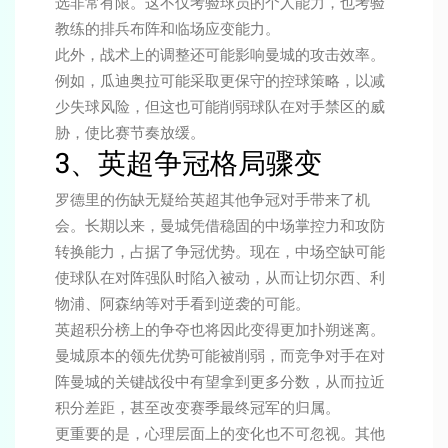
选非常有限。这不仅考验球员的个人能力，也考验
教练的排兵布阵和临场应变能力。
此外，战术上的调整还可能影响曼城的攻击效率。
例如，瓜迪奥拉可能采取更保守的控球策略，以减
少失球风险，但这也可能削弱球队在对手禁区的威
胁，使比赛节奏放缓。
3、英超争冠格局骤变
罗德里的伤缺无疑给英超其他争冠对手带来了机
会。长期以来，曼城凭借稳固的中场掌控力和攻防
转换能力，占据了争冠优势。现在，中场空缺可能
使球队在对阵强队时陷入被动，从而让切尔西、利
物浦、阿森纳等对手看到逆袭的可能。
英超积分榜上的争夺也将因此变得更加扑朔迷离。
曼城原本的领先优势可能被削弱，而竞争对手在对
阵曼城的关键战役中有望拿到更多分数，从而拉近
积分差距，甚至改变赛季最终冠军的归属。
更重要的是，心理层面上的变化也不可忽视。其他