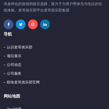
供多样化的游戏和娱乐选择，致力于为用户带来无与伦比的在
线体验。老哥俱乐部平台老哥俱乐部集团
导航
认识老哥俱乐部
项目展示
公司动态
公司服务
联络老哥俱乐部官网
网站地图