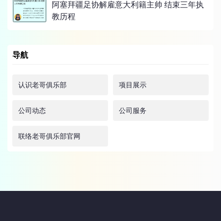
阿塞拜疆足协解雇意大利籍主帅 结束三年执
教历程
导航
认识老哥俱乐部
项目展示
公司动态
公司服务
联络老哥俱乐部官网