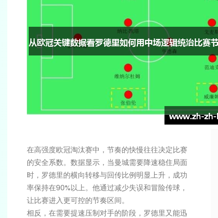
在高强度欧冠淘汰赛中，节奏的快慢往往决定比赛
的安全系数。数据显示，当曼城需要降速稳住局面
时，罗德里的横向转移与回传比例明显上升，成功
率保持在90%以上。他通过减少失误和冒险传球，
让比赛进入更可控的节奏区间。
相反，在需要提速压制对手的阶段，罗德里又能迅