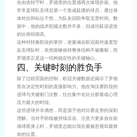
在由攻转守时，罗德里的位置感再次体现价值。他
常常是球队丢球后第一个形成延缓的球员，通过身
体对抗和站位干扰，为队友回防争取宝贵时间。数
据中，他的战术犯规次数并不多，但成功延误进攻
的比例却很高。
这种对转换阶段的掌控，使曼城在欧冠面对速度型
反击球队时，依然能够保持整体结构不被撕裂，而
罗德里正是这一结构稳定性的关键轴心。
四、关键时刻的胜负手
除了过程层面的控制，欧冠关键数据还揭示了罗德
里在决定性时刻的直接影响力。他在淘汰赛阶段的
进球与关键射门次数，往往集中在比分胶着或心理
压力最大的时段。
这些进球并非偶然，而是源于他对比赛走势的深刻
理解。当对手防线被持续压迫、注意力更多放在前
场球星身上时，罗德里总能出现在最被忽视却最致
命的位置。