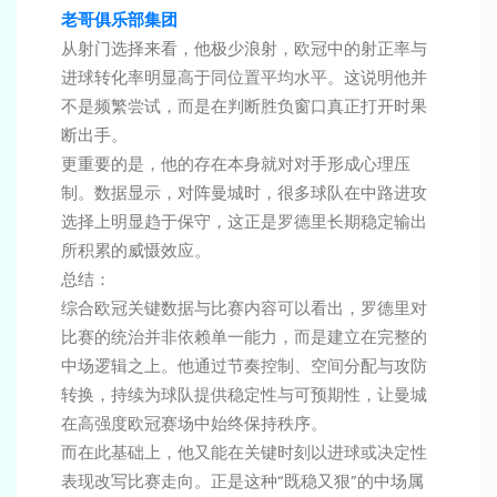
老哥俱乐部集团
从射门选择来看，他极少浪射，欧冠中的射正率与
进球转化率明显高于同位置平均水平。这说明他并
不是频繁尝试，而是在判断胜负窗口真正打开时果
断出手。
更重要的是，他的存在本身就对对手形成心理压
制。数据显示，对阵曼城时，很多球队在中路进攻
选择上明显趋于保守，这正是罗德里长期稳定输出
所积累的威慑效应。
总结：
综合欧冠关键数据与比赛内容可以看出，罗德里对
比赛的统治并非依赖单一能力，而是建立在完整的
中场逻辑之上。他通过节奏控制、空间分配与攻防
转换，持续为球队提供稳定性与可预期性，让曼城
在高强度欧冠赛场中始终保持秩序。
而在此基础上，他又能在关键时刻以进球或决定性
表现改写比赛走向。正是这种“既稳又狠”的中场属