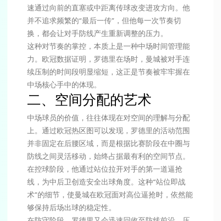
速通过向前的直塞或中距离传球改变进攻方向。他
并不追求频繁的“最后一传”，但他每一次节奏切
换，都会让对手防线产生重新调整的压力。
这种对节奏的掌控，本质上是一种中场时间管理能
力。欧冠数据证明，罗德里在场时，曼城被对手连
续压制的时间段明显缩短，这正是节奏被牢牢握在
中场核心手中的体现。
二、空间分配的艺术
中场球员的价值，往往体现在对空间的理解与分配
上。通过欧冠热区图可以发现，罗德里的活动范围
并非固定在后腰区域，而是根据比赛阶段在中圈与
防线之间灵活移动，始终占据最有利的空间节点。
在控球阶段，他通过站位拉开对手的第一道逼抢
线，为中后卫创造安全出球角度。这种“站位即战
术”的细节，使曼城在欧冠面对高位逼抢时，依然能
够保持后场出球的稳定性。
在防守阶段，罗德里又会迅速回收至防线前沿，压