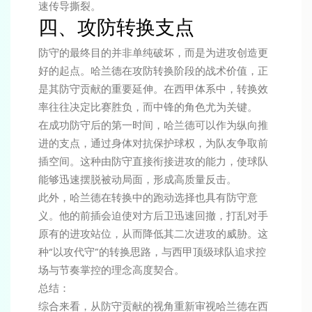
速传导撕裂。
四、攻防转换支点
防守的最终目的并非单纯破坏，而是为进攻创造更
好的起点。哈兰德在攻防转换阶段的战术价值，正
是其防守贡献的重要延伸。在西甲体系中，转换效
率往往决定比赛胜负，而中锋的角色尤为关键。
在成功防守后的第一时间，哈兰德可以作为纵向推
进的支点，通过身体对抗保护球权，为队友争取前
插空间。这种由防守直接衔接进攻的能力，使球队
能够迅速摆脱被动局面，形成高质量反击。
此外，哈兰德在转换中的跑动选择也具有防守意
义。他的前插会迫使对方后卫迅速回撤，打乱对手
原有的进攻站位，从而降低其二次进攻的威胁。这
种“以攻代守”的转换思路，与西甲顶级球队追求控
场与节奏掌控的理念高度契合。
总结：
综合来看，从防守贡献的视角重新审视哈兰德在西