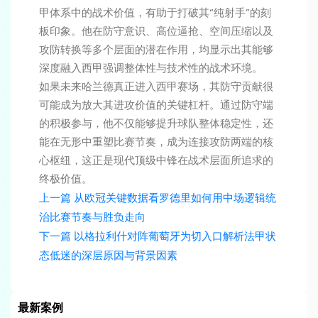
甲体系中的战术价值，有助于打破其“纯射手”的刻
板印象。他在防守意识、高位逼抢、空间压缩以及
攻防转换等多个层面的潜在作用，均显示出其能够
深度融入西甲强调整体性与技术性的战术环境。
如果未来哈兰德真正进入西甲赛场，其防守贡献很
可能成为放大其进攻价值的关键杠杆。通过防守端
的积极参与，他不仅能够提升球队整体稳定性，还
能在无形中重塑比赛节奏，成为连接攻防两端的核
心枢纽，这正是现代顶级中锋在战术层面所追求的
终极价值。
上一篇
从欧冠关键数据看罗德里如何用中场逻辑统
治比赛节奏与胜负走向
下一篇
以格拉利什对阵葡萄牙为切入口解析法甲状
态低迷的深层原因与背景因素
最新案例