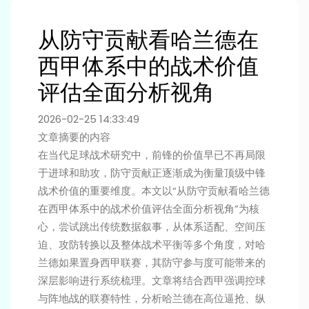
从防守贡献看哈兰德在
西甲体系中的战术价值
评估全面分析视角
2026-02-25 14:33:49
文章摘要的内容
在当代足球战术研究中，前锋的价值早已不再局限
于进球和助攻，防守贡献正逐渐成为衡量顶级中锋
战术价值的重要维度。本文以“从防守贡献看哈兰德
在西甲体系中的战术价值评估全面分析视角”为核
心，尝试跳出传统数据叙事，从体系适配、空间压
迫、攻防转换以及整体战术平衡等多个角度，对哈
兰德如果置身西甲联赛，其防守参与度可能带来的
深层影响进行系统梳理。文章将结合西甲强调控球
与阵地战的联赛特性，分析哈兰德在高位逼抢、纵