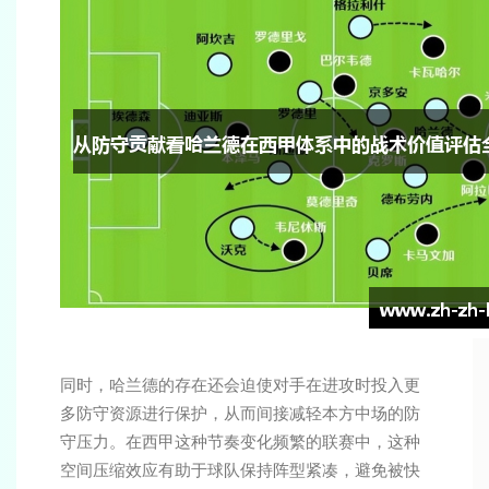
同时，哈兰德的存在还会迫使对手在进攻时投入更
多防守资源进行保护，从而间接减轻本方中场的防
守压力。在西甲这种节奏变化频繁的联赛中，这种
空间压缩效应有助于球队保持阵型紧凑，避免被快