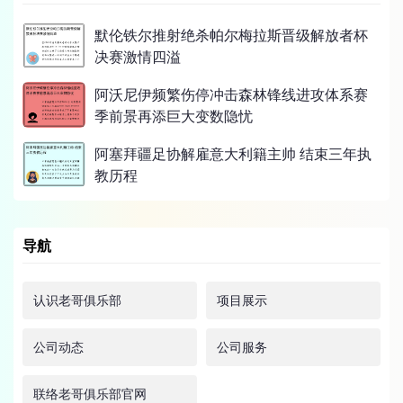
默伦铁尔推射绝杀帕尔梅拉斯晋级解放者杯
决赛激情四溢
阿沃尼伊频繁伤停冲击森林锋线进攻体系赛
季前景再添巨大变数隐忧
阿塞拜疆足协解雇意大利籍主帅 结束三年执
教历程
导航
认识老哥俱乐部
项目展示
公司动态
公司服务
联络老哥俱乐部官网