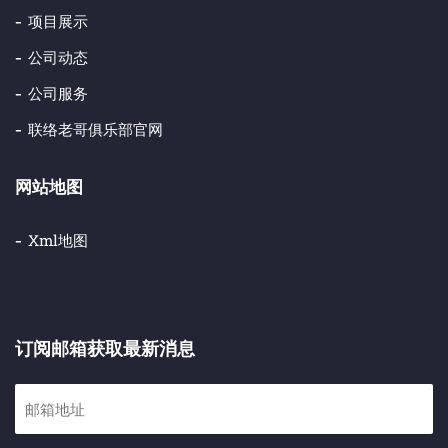
项目展示
公司动态
公司服务
联络老哥俱乐部官网
网站地图
Xml地图
订阅邮箱获取最新消息