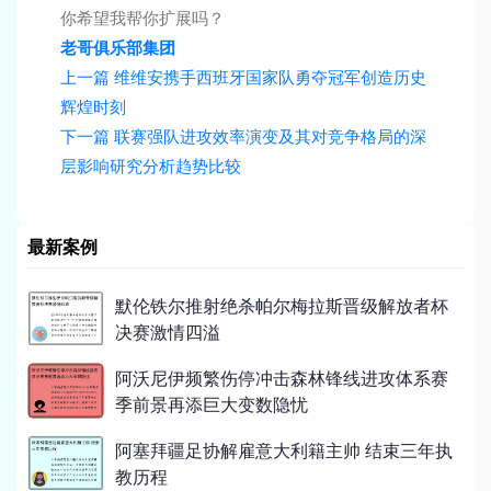
你希望我帮你扩展吗？
老哥俱乐部集团
上一篇
维维安携手西班牙国家队勇夺冠军创造历史
辉煌时刻
下一篇
联赛强队进攻效率演变及其对竞争格局的深
层影响研究分析趋势比较
最新案例
默伦铁尔推射绝杀帕尔梅拉斯晋级解放者杯
决赛激情四溢
阿沃尼伊频繁伤停冲击森林锋线进攻体系赛
季前景再添巨大变数隐忧
阿塞拜疆足协解雇意大利籍主帅 结束三年执
教历程