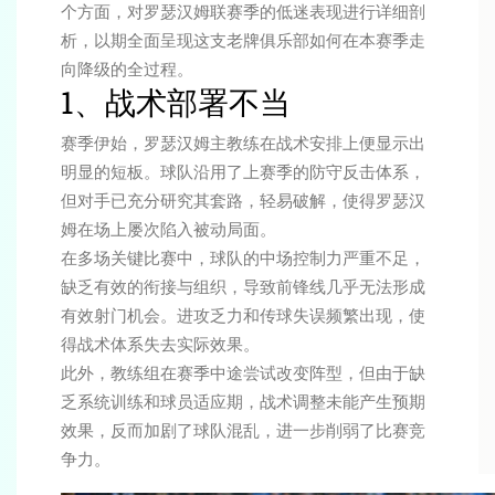
个方面，对罗瑟汉姆联赛季的低迷表现进行详细剖
析，以期全面呈现这支老牌俱乐部如何在本赛季走
向降级的全过程。
1、战术部署不当
赛季伊始，罗瑟汉姆主教练在战术安排上便显示出
明显的短板。球队沿用了上赛季的防守反击体系，
但对手已充分研究其套路，轻易破解，使得罗瑟汉
姆在场上屡次陷入被动局面。
在多场关键比赛中，球队的中场控制力严重不足，
缺乏有效的衔接与组织，导致前锋线几乎无法形成
有效射门机会。进攻乏力和传球失误频繁出现，使
得战术体系失去实际效果。
此外，教练组在赛季中途尝试改变阵型，但由于缺
乏系统训练和球员适应期，战术调整未能产生预期
效果，反而加剧了球队混乱，进一步削弱了比赛竞
争力。