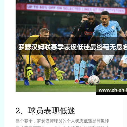
2、球员表现低迷
整个赛季，罗瑟汉姆球员的个人状态低迷是导致降