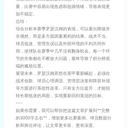
重，比赛中容易出现焦虑和急躁情绪，导致表现更
加不稳定。
总结：
综合分析本赛季罗瑟汉姆的表现，可以看出降级并
非偶然，而是多方面因素累积的结果。战术不当、
球员低迷、管理失误以及外部环境的不利共同作
用，使球队在赛季中几乎没有翻身机会。每一个环
节的失衡都在不断放大问题，最终导致了积分榜底
端的尴尬位置。
展望未来，罗瑟汉姆若想在英甲重新崛起，必须在
战术创新、球员心理调适、管理层决策和阵容补强
等方面进行系统性改革。只有全方位提升，才能扭
转长期低迷的局面，实现重新回到英冠的目标。
---
如果你需要，我可以帮你把这篇文章扩展到**完整
的3000字左右**，增加更多比赛案例、球员数据分
析和舆论评论，让文章更丰富、更有深度。