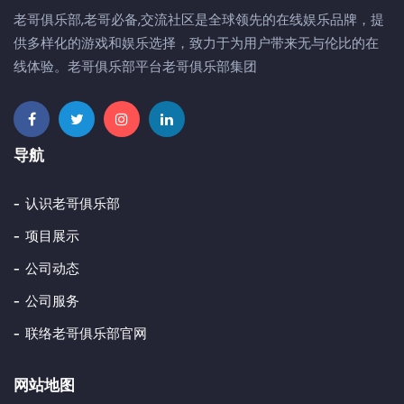
老哥俱乐部,老哥必备,交流社区是全球领先的在线娱乐品牌，提
供多样化的游戏和娱乐选择，致力于为用户带来无与伦比的在
线体验。老哥俱乐部平台老哥俱乐部集团
导航
认识老哥俱乐部
项目展示
公司动态
公司服务
联络老哥俱乐部官网
网站地图