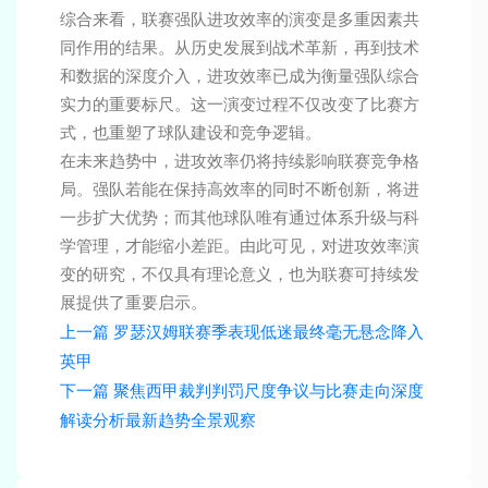
综合来看，联赛强队进攻效率的演变是多重因素共
同作用的结果。从历史发展到战术革新，再到技术
和数据的深度介入，进攻效率已成为衡量强队综合
实力的重要标尺。这一演变过程不仅改变了比赛方
式，也重塑了球队建设和竞争逻辑。
在未来趋势中，进攻效率仍将持续影响联赛竞争格
局。强队若能在保持高效率的同时不断创新，将进
一步扩大优势；而其他球队唯有通过体系升级与科
学管理，才能缩小差距。由此可见，对进攻效率演
变的研究，不仅具有理论意义，也为联赛可持续发
展提供了重要启示。
上一篇
罗瑟汉姆联赛季表现低迷最终毫无悬念降入
英甲
下一篇
聚焦西甲裁判判罚尺度争议与比赛走向深度
解读分析最新趋势全景观察