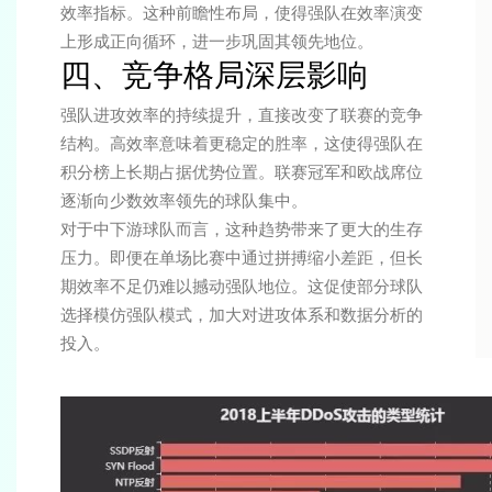
效率指标。这种前瞻性布局，使得强队在效率演变
上形成正向循环，进一步巩固其领先地位。
四、竞争格局深层影响
强队进攻效率的持续提升，直接改变了联赛的竞争
结构。高效率意味着更稳定的胜率，这使得强队在
积分榜上长期占据优势位置。联赛冠军和欧战席位
逐渐向少数效率领先的球队集中。
对于中下游球队而言，这种趋势带来了更大的生存
压力。即便在单场比赛中通过拼搏缩小差距，但长
期效率不足仍难以撼动强队地位。这促使部分球队
选择模仿强队模式，加大对进攻体系和数据分析的
投入。