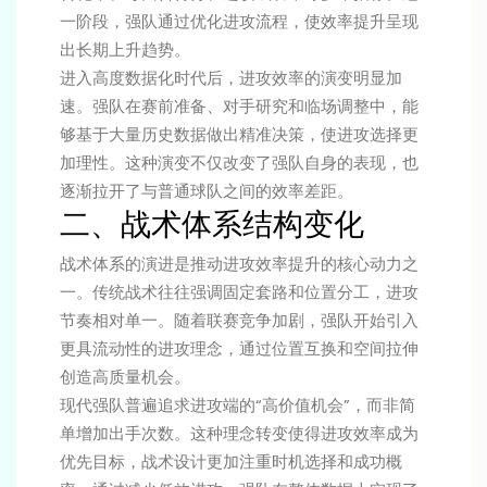
一阶段，强队通过优化进攻流程，使效率提升呈现
出长期上升趋势。
进入高度数据化时代后，进攻效率的演变明显加
速。强队在赛前准备、对手研究和临场调整中，能
够基于大量历史数据做出精准决策，使进攻选择更
加理性。这种演变不仅改变了强队自身的表现，也
逐渐拉开了与普通球队之间的效率差距。
二、战术体系结构变化
战术体系的演进是推动进攻效率提升的核心动力之
一。传统战术往往强调固定套路和位置分工，进攻
节奏相对单一。随着联赛竞争加剧，强队开始引入
更具流动性的进攻理念，通过位置互换和空间拉伸
创造高质量机会。
现代强队普遍追求进攻端的“高价值机会”，而非简
单增加出手次数。这种理念转变使得进攻效率成为
优先目标，战术设计更加注重时机选择和成功概